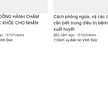
ĐỒNG HÀNH CHĂM
Cách phòng ngừa, và các 
́C KHỎE CHO NHÂN
cần biết trong điều trị bệnh
xuất huyết
go
•
101
views
3 năm ago
•
143
views
ĩnh Đức
Dịch vụ
,
Bản tin Vĩnh Đức