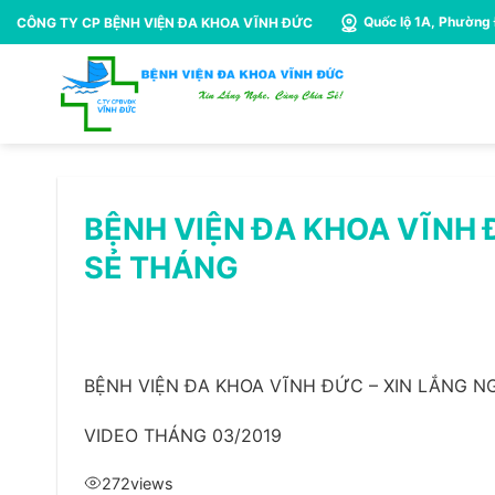
Bỏ
Quốc lộ 1A, Phường
CÔNG TY CP BỆNH VIỆN ĐA KHOA VĨNH ĐỨC
qua
nội
dung
BỆNH VIỆN ĐA KHOA VĨNH 
SẺ THÁNG
BỆNH VIỆN ĐA KHOA VĨNH ĐỨC – XIN LẮNG N
VIDEO THÁNG 03/2019
272
views