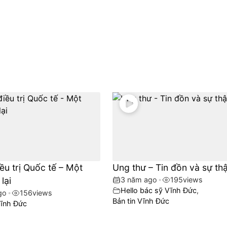
ều trị Quốc tế – Một
Ung thư – Tin đồn và sự thậ
lại
3 năm ago
•
195
views
Hello bác sỹ Vĩnh Đức
,
go
•
156
views
Bản tin Vĩnh Đức
ĩnh Đức