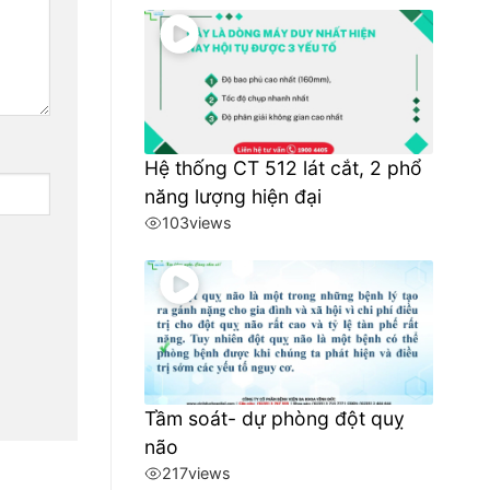
Hệ thống CT 512 lát cắt, 2 phổ
năng lượng hiện đại
103
views
Tầm soát- dự phòng đột quỵ
não
217
views