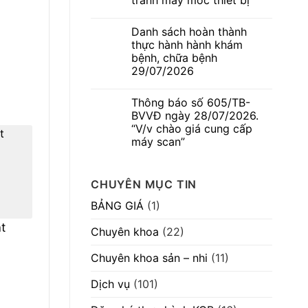
tranh máy móc thiết bị”
mời
thai
chào
kỳ
Không
hàng
–
có
cạnh
Danh sách hoàn thành
Dấu
bình
tranh
hiệu
luận
thực hành hành khám
máy
ở
thường
móc
bệnh, chữa bệnh
Thông
gặp
thiết
báo
nhưng
29/07/2026
bị”
số
không
580/TB-
Không
nên
BVVĐ
có
chủ
Thông báo số 605/TB-
ngày
bình
quan
04/08/2026.
luận
BVVĐ ngày 28/07/2026.
ở
“V/v
“V/v chào giá cung cấp
Danh
mời
sách
chào
máy scan”
hoàn
hàng
thành
Không
cạnh
thực
có
tranh
hành
bình
máy
CHUYÊN MỤC TIN
hành
luận
móc
ở
khám
thiết
Thông
bệnh,
bị”
BẢNG GIÁ
(1)
báo
chữa
số
bệnh
t
605/TB-
29/07/2026
Chuyên khoa
(22)
BVVĐ
ngày
28/07/2026.
Chuyên khoa sản – nhi
(11)
“V/v
chào
giá
Dịch vụ
(101)
cung
cấp
máy