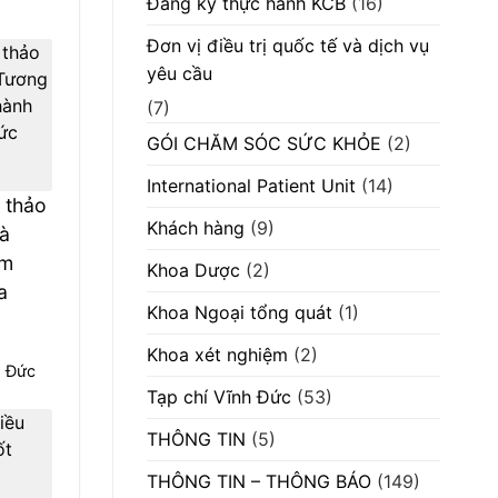
Đăng ký thực hành KCB
(16)
scan”
Đơn vị điều trị quốc tế và dịch vụ
yêu cầu
(7)
GÓI CHĂM SÓC SỨC KHỎE
(2)
International Patient Unit
(14)
 thảo
Khách hàng
(9)
và
ăm
Khoa Dược
(2)
a
Khoa Ngoại tổng quát
(1)
Khoa xét nghiệm
(2)
h Đức
Tạp chí Vĩnh Đức
(53)
THÔNG TIN
(5)
THÔNG TIN – THÔNG BÁO
(149)