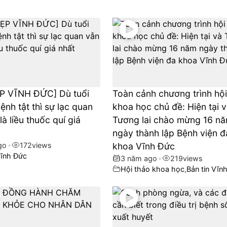
P VĨNH ĐỨC] Dù tuổi
Toàn cảnh chương trình hội
ệnh tật thì sự lạc quan
khoa học chủ đề: Hiện tại 
là liều thuốc quí giá
Tương lai chào mừng 16 n
ngày thành lập Bệnh viện đ
go
•
172
views
khoa Vĩnh Đức
ĩnh Đức
3 năm ago
•
219
views
Hội thảo khoa học
,
Bản tin Vĩn