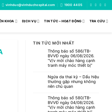
vinhduc@vinhduchospital.com
1900 4405
ÊN KHOA
DỊCH VỤ
TIN TỨC – HOẠT ĐỘNG
TRA CỨU
TIN TỨC MỚI NHẤT
A
Thông báo số 586/TB-
BVVĐ ngày 06/08/2026.
“V/v mời chào hàng cạnh
tranh máy móc thiết bị”
Không
có
Ngứa da thai kỳ – Dấu hiệu
bình
luận
thường gặp nhưng không
ở
nên chủ quan
Thông
báo
Không
số
có
586/TB-
Thông báo số 580/TB-
bình
BVVĐ
luận
BVVĐ ngày 04/08/2026.
ngày
ở
06/08/2026.
“V/v mời chào hàng cạnh
Ngứa
“V/v
da