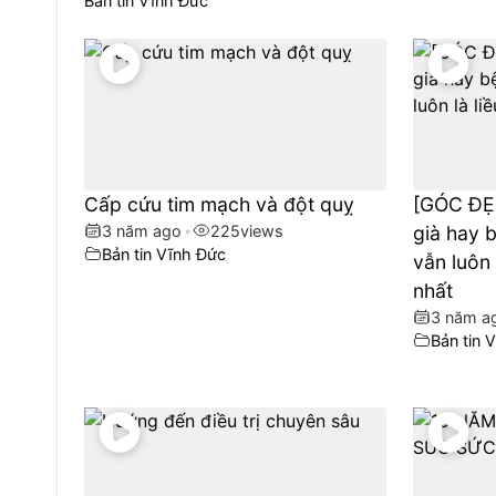
Bản tin Vĩnh Đức
Cấp cứu tim mạch và đột quỵ
[GÓC ĐẸ
3 năm ago
•
225
views
già hay b
Bản tin Vĩnh Đức
vẫn luôn 
nhất
3 năm a
Bản tin V