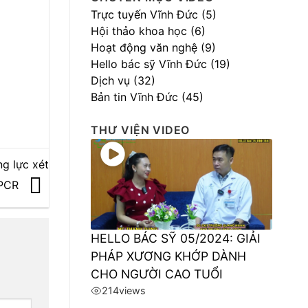
Trực tuyến Vĩnh Đức (5)
Hội thảo khoa học (6)
Hoạt động văn nghệ (9)
Hello bác sỹ Vĩnh Đức (19)
Dịch vụ (32)
Bản tin Vĩnh Đức (45)
THƯ VIỆN VIDEO
g lực xét
-PCR
HELLO BÁC SỸ 05/2024: GIẢI
PHÁP XƯƠNG KHỚP DÀNH
CHO NGƯỜI CAO TUỔI
214
views