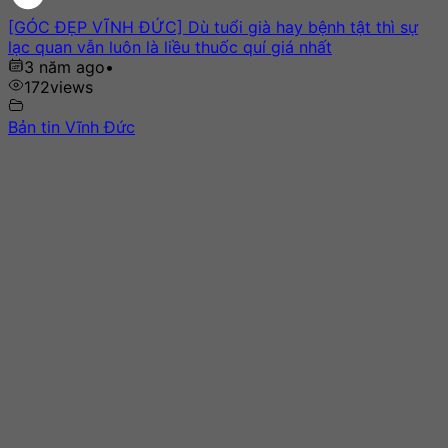
[GÓC ĐẸP VĨNH ĐỨC] Dù tuổi già hay bệnh tật thì sự
lạc quan vẫn luôn là liều thuốc quí giá nhất
3 năm ago
•
172
views
Bản tin Vĩnh Đức