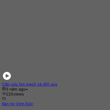
Cấp cứu tim mạch và đột quỵ
3 năm ago
•
225
views
Bản tin Vĩnh Đức