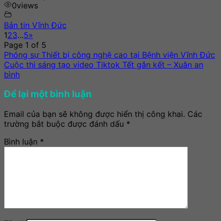
0
views
Bản tin Vĩnh Đức
1
2
3
…
5
»
Page 1 of 5
Phóng sự Thiết bị công nghệ cao tại Bệnh viện Vĩnh Đức
Cuộc thi sáng tạo video Tiktok Tết gắn kết – Xuân an
bình
Để lại một bình luận
Email của bạn sẽ không được hiển thị công khai.
Các
trường bắt buộc được đánh dấu
*
Bình luận
*