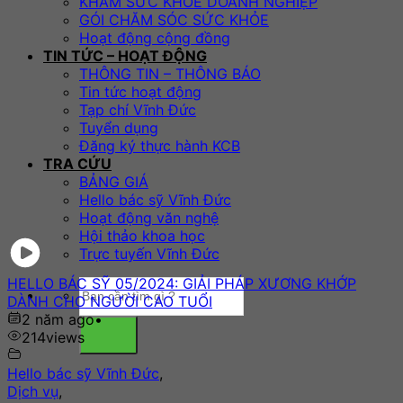
KHÁM SỨC KHỎE DOANH NGHIỆP
GÓI CHĂM SÓC SỨC KHỎE
Hoạt động cộng đồng
TIN TỨC – HOẠT ĐỘNG
THÔNG TIN – THÔNG BÁO
Tin tức hoạt động
Tạp chí Vĩnh Đức
Tuyển dụng
Đăng ký thực hành KCB
TRA CỨU
BẢNG GIÁ
Hello bác sỹ Vĩnh Đức
Hoạt động văn nghệ
Hội thảo khoa học
Trực tuyến Vĩnh Đức
HELLO BÁC SỸ 05/2024: GIẢI PHÁP XƯƠNG KHỚP
DÀNH CHO NGƯỜI CAO TUỔI
2 năm ago
•
214
views
Hello bác sỹ Vĩnh Đức
,
Dịch vụ
,