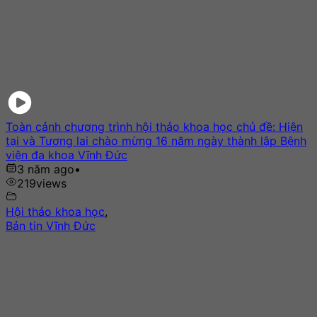
Toàn cảnh chương trình hội thảo khoa học chủ đề: Hiện
tại và Tương lai chào mừng 16 năm ngày thành lập Bệnh
viện đa khoa Vĩnh Đức
3 năm ago
•
219
views
Hội thảo khoa học
,
Bản tin Vĩnh Đức