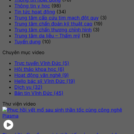
Thông tin y học
(98)
Tin tức hoạt động
(34)
Trung tâm cấp cứu tim mạch đột quỵ
(3)
Trung tâm chẩn đoán kỹ thuật cao
(19)
Trung tâm chấn thương chỉnh hình
(3)
Trung tâm da liễu – Thẩm mỹ
(13)
Tuyển dụng
(10)
Chuyên mục video
Trực tuyến Vĩnh Đức (5)
Hội thảo khoa học (6)
Hoạt động văn nghệ (9)
Hello bác sỹ Vĩnh Đức (19)
Dịch vụ (32)
Bản tin Vĩnh Đức (45)
Thư viện video