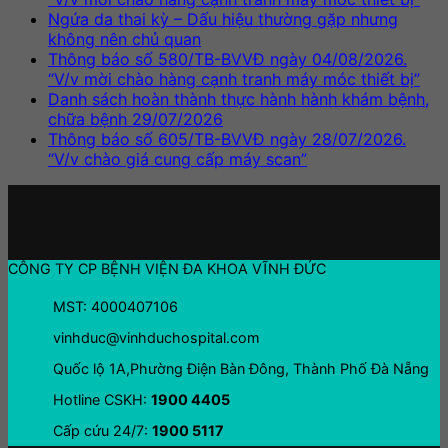
Ngứa da thai kỳ – Dấu hiệu thường gặp nhưng
không nên chủ quan
Thông báo số 580/TB-BVVĐ ngày 04/08/2026.
“V/v mời chào hàng cạnh tranh máy móc thiết bị”
Danh sách hoàn thành thực hành hành khám bệnh,
chữa bệnh 29/07/2026
Thông báo số 605/TB-BVVĐ ngày 28/07/2026.
“V/v chào giá cung cấp máy scan”
CÔNG TY CP BỆNH VIỆN ĐA KHOA VĨNH ĐỨC
MST: 4000407106
vinhduc@vinhduchospital.com
Quốc lộ 1A,Phường Điện Bàn Đông, Thành Phố Đà Nẵng
Hotline CSKH:
1900 4405
Cấp cứu 24/7:
1900 5117