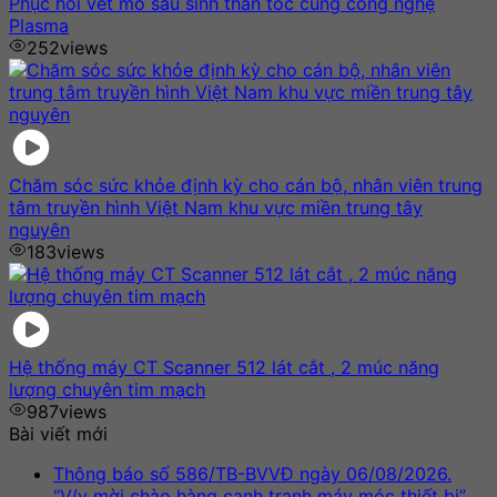
Phục hồi vết mổ sau sinh thần tốc cùng công nghệ
Plasma
252
views
Chăm sóc sức khỏe định kỳ cho cán bộ, nhân viên trung
tâm truyền hình Việt Nam khu vực miền trung tây
nguyên
183
views
Hệ thống máy CT Scanner 512 lát cắt , 2 múc năng
lượng chuyên tim mạch
987
views
Bài viết mới
Thông báo số 586/TB-BVVĐ ngày 06/08/2026.
“V/v mời chào hàng cạnh tranh máy móc thiết bị”