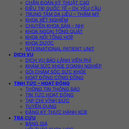
CHẨN ĐOÁN KỸ THUẬT CAO
ĐIỀU TRỊ QUỐC TẾ – DV YÊU CẦU
TRUNG TÂM DA LIỄU – THẨM MỸ
KHOA XẾT NGHIỆM
CHUYÊN KHOA SẢN – NHI
KHOA NGOẠI TỔNG QUÁT
KHOA NỘI TỔNG HỢP
KHOA DƯỢC
INTERNATIONAL PATIENT UNIT
DỊCH VỤ
DỊCH VỤ BẢO LÃNH VIỆN PHÍ
KHÁM SỨC KHỎE DOANH NGHIỆP
GÓI CHĂM SÓC SỨC KHỎE
HOẠT ĐỘNG CỘNG ĐỒNG
TINH TỨC – HOẠT ĐỘNG
THÔNG TIN THÔNG BÁO
TIN TỨC HOẠT ĐỘNG
TẠP CHÍ VĨNH ĐỨC
TUYỂN DỤNG
ĐĂNG KÝ THỰC HÀNH KCB
TRA CỨU
BẢNG GIÁ