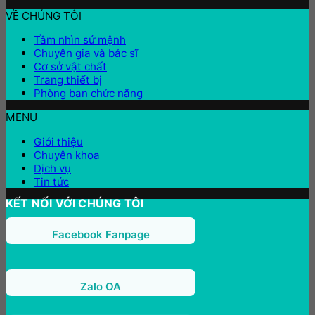
VỀ CHÚNG TÔI
Tầm nhìn sứ mệnh
Chuyên gia và bác sĩ
Cơ sở vật chất
Trang thiết bị
Phòng ban chức năng
MENU
Giới thiệu
Chuyên khoa
Dịch vụ
Tin tức
KẾT NỐI VỚI CHÚNG TÔI
Facebook Fanpage
Zalo OA