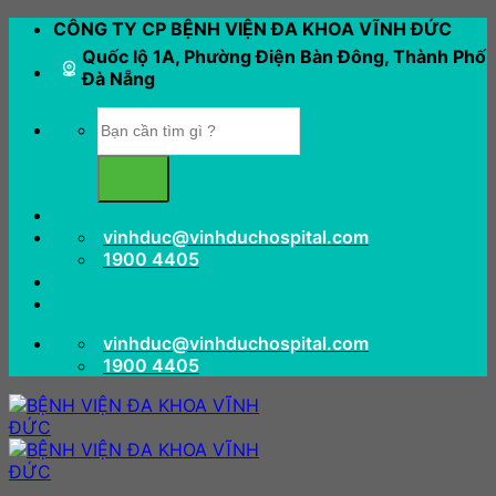
Bỏ
CÔNG TY CP BỆNH VIỆN ĐA KHOA VĨNH ĐỨC
qua
Quốc lộ 1A, Phường Điện Bàn Đông, Thành Phố
nội
Đà Nẵng
dung
vinhduc@vinhduchospital.com
1900 4405
vinhduc@vinhduchospital.com
1900 4405