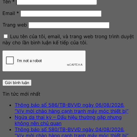
Tên
*
Email
*
Trang web
Lưu tên của tôi, email, và trang web trong trình duyệt
này cho lần bình luận kế tiếp của tôi.
Tin tức mới nhất
Thông báo số 586/TB-BVVĐ ngày 06/08/2026.
Khô
“V/v mời chào hàng cạnh tranh máy móc thiết bị”
có
Ngứa da thai kỳ – Dấu hiệu thường gặp nhưng
Không
bìn
không nên chủ quan
có
luậ
Thông báo số 580/TB-BVVĐ ngày 04/08/2026.
ở
bình
Khô
“V/v mời chào hàng cạnh tranh máy móc thiết bị”