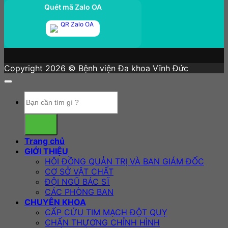
Quét mã Zalo OA
Copyright 2026 © Bệnh viện Đa khoa Vĩnh Đức
Trang chủ
GIỚI THIỆU
HỘI ĐỒNG QUẢN TRỊ VÀ BAN GIÁM ĐỐC
CƠ SỞ VẬT CHẤT
ĐỘI NGŨ BÁC SĨ
CÁC PHÒNG BAN
CHUYÊN KHOA
CẤP CỨU TIM MẠCH ĐỘT QUỴ
CHẤN THƯƠNG CHỈNH HÌNH