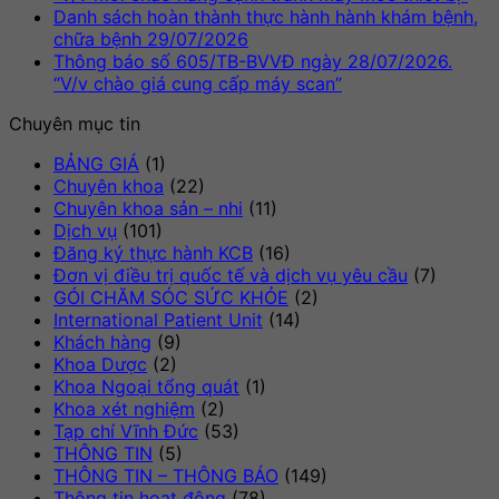
Thô
luận
có
Danh sách hoàn thành thực hành hành khám bệnh,
ở
báo
Không
bìn
chữa bệnh 29/07/2026
Ngứa
số
có
luậ
Thông báo số 605/TB-BVVĐ ngày 28/07/2026.
da
586
ở
bình
Không
“V/v chào giá cung cấp máy scan”
thai
BV
Thô
luận
có
Chuyên mục tin
kỳ
ở
ngà
báo
bình
–
Danh
06/
số
luận
BẢNG GIÁ
(1)
Dấu
sách
ở
“V/
580
Chuyên khoa
(22)
hiệu
hoàn
Thông
mời
BV
Chuyên khoa sản – nhi
(11)
thường
thành
báo
chà
ngà
Dịch vụ
(101)
gặp
thực
số
hàn
04/
Đăng ký thực hành KCB
(16)
nhưng
hành
605/TB-
cạn
“V/
Đơn vị điều trị quốc tế và dịch vụ yêu cầu
(7)
không
hành
BVVĐ
tra
mời
GÓI CHĂM SÓC SỨC KHỎE
(2)
nên
khám
ngày
má
chà
International Patient Unit
(14)
chủ
bệnh,
28/07/2026.
mó
hàn
Khách hàng
(9)
quan
chữa
“V/v
thiế
cạn
Khoa Dược
(2)
bệnh
chào
bị”
tra
Khoa Ngoại tổng quát
(1)
29/07/2026
giá
má
Khoa xét nghiệm
(2)
cung
mó
Tạp chí Vĩnh Đức
(53)
cấp
thiế
THÔNG TIN
(5)
máy
bị”
THÔNG TIN – THÔNG BÁO
(149)
scan”
Thông tin hoạt động
(78)