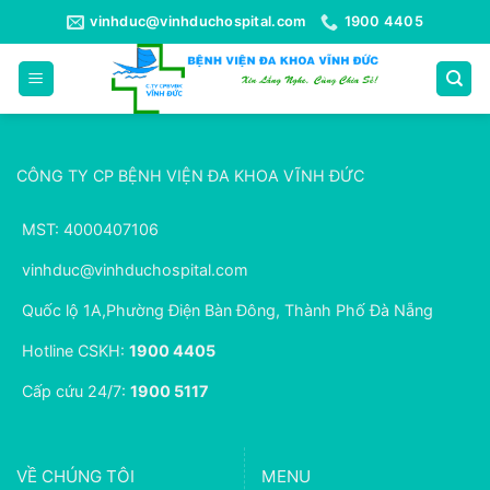
Bỏ
vinhduc@vinhduchospital.com
1900 4405
qua
nội
dung
CÔNG TY CP BỆNH VIỆN ĐA KHOA VĨNH ĐỨC
MST: 4000407106
vinhduc@vinhduchospital.com
Quốc lộ 1A,Phường Điện Bàn Đông, Thành Phố Đà Nẵng
Hotline CSKH:
1900 4405
Cấp cứu 24/7:
1900 5117
VỀ CHÚNG TÔI
MENU