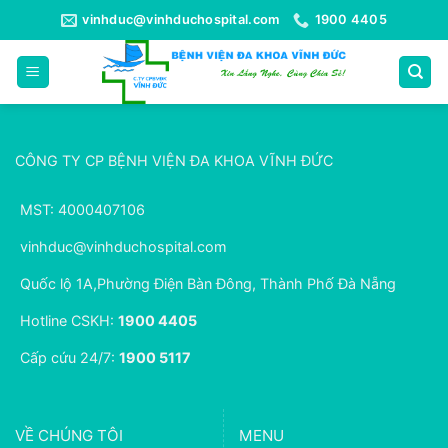
Bỏ
vinhduc@vinhduchospital.com
1900 4405
qua
nội
dung
CÔNG TY CP BỆNH VIỆN ĐA KHOA VĨNH ĐỨC
MST: 4000407106
vinhduc@vinhduchospital.com
Quốc lộ 1A,Phường Điện Bàn Đông, Thành Phố Đà Nẵng
Hotline CSKH:
1900 4405
Cấp cứu 24/7:
1900 5117
VỀ CHÚNG TÔI
MENU