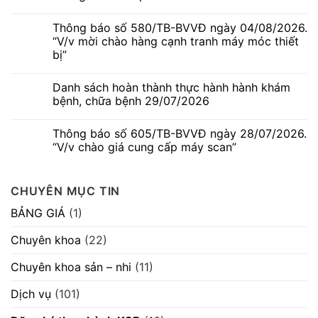
Thông
Không
báo
có
Thông báo số 580/TB-BVVĐ ngày 04/08/2026.
số
bình
586/TB-
luận
“V/v mời chào hàng cạnh tranh máy móc thiết
BVVĐ
ở
bị”
ngày
Ngứa
06/08/2026.
da
Không
“V/v
thai
có
mời
kỳ
Danh sách hoàn thành thực hành hành khám
bình
chào
–
luận
bệnh, chữa bệnh 29/07/2026
hàng
Dấu
ở
cạnh
hiệu
Thông
Không
tranh
thường
báo
có
máy
gặp
Thông báo số 605/TB-BVVĐ ngày 28/07/2026.
số
bình
móc
nhưng
580/TB-
luận
“V/v chào giá cung cấp máy scan”
thiết
không
BVVĐ
ở
bị”
nên
ngày
Danh
Không
chủ
04/08/2026.
sách
có
quan
“V/v
hoàn
bình
CHUYÊN MỤC TIN
mời
thành
luận
chào
thực
ở
hàng
hành
Thông
BẢNG GIÁ
(1)
cạnh
hành
báo
tranh
khám
số
máy
bệnh,
605/TB-
Chuyên khoa
(22)
móc
chữa
BVVĐ
thiết
bệnh
ngày
bị”
29/07/2026
28/07/2026.
Chuyên khoa sản – nhi
(11)
“V/v
chào
giá
Dịch vụ
(101)
cung
cấp
máy