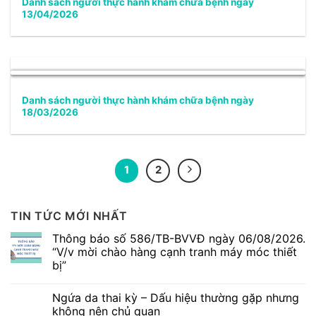
Danh sách người thực hành khám chữa bệnh ngày
13/04/2026
Danh sách người thực hành khám chữa bệnh ngày
18/03/2026
1
2
TIN TỨC MỚI NHẤT
Thông báo số 586/TB-BVVĐ ngày 06/08/2026.
“V/v mời chào hàng cạnh tranh máy móc thiết
bị”
Không
có
Ngứa da thai kỳ – Dấu hiệu thường gặp nhưng
bình
luận
không nên chủ quan
ở