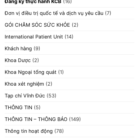
Đăng ký thực hành KCB
(16)
scan”
Đơn vị điều trị quốc tế và dịch vụ yêu cầu
(7)
GÓI CHĂM SÓC SỨC KHỎE
(2)
International Patient Unit
(14)
Khách hàng
(9)
Khoa Dược
(2)
Khoa Ngoại tổng quát
(1)
Khoa xét nghiệm
(2)
Tạp chí Vĩnh Đức
(53)
THÔNG TIN
(5)
THÔNG TIN – THÔNG BÁO
(149)
Thông tin hoạt động
(78)