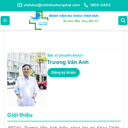
Bỏ
vinhduc@vinhduchospital.com
1900 4405
qua
nội
dung
Bác sĩ chuyên khoa I
Trương Văn Anh
Đăng ký khám
Giới thiệu