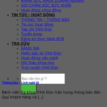
KHÁM SỨC KHỎE DOANH NGHIỆP
GÓI CHĂM SÓC SỨC KHỎE
Hoạt động cộng đồng
TIN TỨC – HOẠT ĐỘNG
THÔNG TIN – THÔNG BÁO
Tin tức hoạt động
Tạp chí Vĩnh Đức
Tuyển dụng
Đăng ký thực hành KCB
TRA CỨU
BẢNG GIÁ
Hello bác sỹ Vĩnh Đức
Hoạt động văn nghệ
Hội thảo khoa học
Trực tuyến Vĩnh Đức
Thông báo – Lịch nghỉ lễ
Bệnh viện Đa khoa Vĩnh Đức trân trọng thông báo đến
Quý khách hàng và [...]