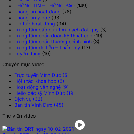
máy
bị”
THÔNG TIN – THÔNG BÁO
(149)
scan”
Thông tin hoạt động
(78)
Thông tin y học
(98)
Tin tức hoạt động
(34)
Trung tâm cấp cứu tim mạch đột quỵ
(3)
Trung tâm chẩn đoán kỹ thuật cao
(19)
Trung tâm chấn thương chỉnh hình
(3)
Trung tâm da liễu – Thẩm mỹ
(13)
Tuyển dụng
(10)
Chuyên mục video
Trực tuyến Vĩnh Đức (5)
Hội thảo khoa học (6)
Hoạt động văn nghệ (9)
Hello bác sỹ Vĩnh Đức (19)
Dịch vụ (32)
Bản tin Vĩnh Đức (45)
Thư viện video