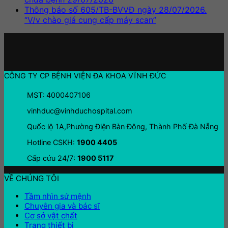
Thông báo số 605/TB-BVVĐ ngày 28/07/2026.
“V/v chào giá cung cấp máy scan”
CÔNG TY CP BỆNH VIỆN ĐA KHOA VĨNH ĐỨC
MST: 4000407106
vinhduc@vinhduchospital.com
Quốc lộ 1A,Phường Điện Bàn Đông, Thành Phố Đà Nẵng
Hotline CSKH:
1900 4405
Cấp cứu 24/7:
1900 5117
VỀ CHÚNG TÔI
Tầm nhìn sứ mệnh
Chuyên gia và bác sĩ
Cơ sở vật chất
Trang thiết bị