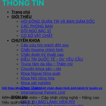
THÔNG TIN
Trang chủ
GIỚI THIỆU
HỘI ĐỒNG QUẢN TRỊ VÀ BAN GIÁM ĐỐC
CÁC PHÒNG BAN
ĐỘI NGŨ BÁC SĨ
CƠ SỞ VẬT CHẤT
CHUYÊN KHOA
Cấp cứu tim mạch đột quỵ
Chấn thương chỉnh hình
Chẩn đoán kỹ thuật cao
ĐIỀU TRỊ QUỐC TẾ – DV YÊU CẦU
Trung tâm da liễu – Thẩm mỹ
Chuyên khoa sản – nhi
Khoa Ngoại tổng quát
Khoa Nội tổng hợp
Khoa xét nghiệm
Khoa Dược
Hội thảo khoa học – Cập nhật chẩn đoán hình ảnh bệnh lý tuyến vú
International Patient Unit
DỊCH VỤ
Kết nối chuyên môn – Cập nhật công nghệ – Nâng cao
DỊCH VỤ BẢO LÃNH VIỆN PHÍ
hiệu quả chẩn [...]