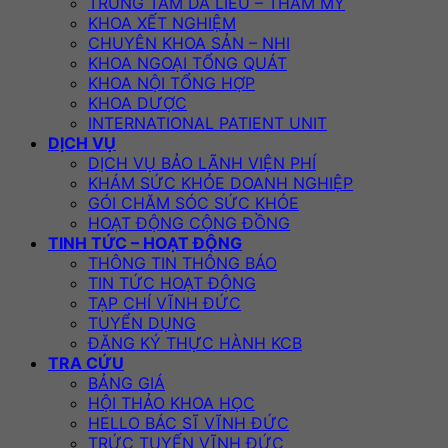
TRUNG TÂM DA LIỄU – THẨM MỸ
KHOA XẾT NGHIỆM
CHUYÊN KHOA SẢN – NHI
KHOA NGOẠI TỔNG QUÁT
KHOA NỘI TỔNG HỢP
KHOA DƯỢC
INTERNATIONAL PATIENT UNIT
DỊCH VỤ
DỊCH VỤ BẢO LÃNH VIỆN PHÍ
KHÁM SỨC KHỎE DOANH NGHIỆP
GÓI CHĂM SÓC SỨC KHỎE
HOẠT ĐỘNG CỘNG ĐỒNG
TINH TỨC – HOẠT ĐỘNG
THÔNG TIN THÔNG BÁO
TIN TỨC HOẠT ĐỘNG
TẠP CHÍ VĨNH ĐỨC
TUYỂN DỤNG
ĐĂNG KÝ THỰC HÀNH KCB
TRA CỨU
BẢNG GIÁ
HỘI THẢO KHOA HỌC
HELLO BÁC SĨ VĨNH ĐỨC
TRỨC TUYẾN VĨNH ĐỨC