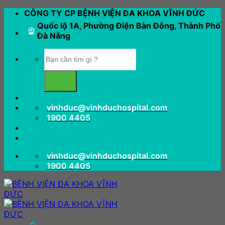
Bỏ
CÔNG TY CP BỆNH VIỆN ĐA KHOA VĨNH ĐỨC
qua
Quốc lộ 1A, Phường Điện Bàn Đông, Thành Phố
nội
Đà Nẵng
dung
vinhduc@vinhduchospital.com
1900 4405
vinhduc@vinhduchospital.com
1900 4405