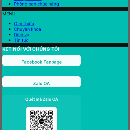
Phòng ban chức năng
MENU
Giới thiệu
Chuyên khoa
Dịch vụ
Tin tức
KẾT NỐI VỚI CHÚNG TÔI
Facebook Fanpage
Zalo OA
Quét mã Zalo OA