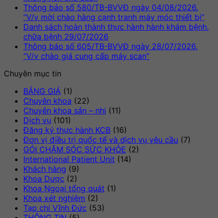
có
luậ
Thông báo số 580/TB-BVVĐ ngày 04/08/2026.
ở
bình
Khô
“V/v mời chào hàng cạnh tranh máy móc thiết bị”
Thô
luận
có
Danh sách hoàn thành thực hành hành khám bệnh,
ở
báo
Không
bìn
chữa bệnh 29/07/2026
Ngứa
số
có
luậ
Thông báo số 605/TB-BVVĐ ngày 28/07/2026.
da
586
ở
bình
Không
“V/v chào giá cung cấp máy scan”
thai
BV
Thô
luận
có
Chuyên mục tin
kỳ
ở
ngà
báo
bình
–
Danh
06/
số
luận
BẢNG GIÁ
(1)
Dấu
sách
ở
“V/
580
Chuyên khoa
(22)
hiệu
hoàn
Thông
mời
BV
Chuyên khoa sản – nhi
(11)
thường
thành
báo
chà
ngà
Dịch vụ
(101)
gặp
thực
số
hàn
04/
Đăng ký thực hành KCB
(16)
nhưng
hành
605/TB-
cạn
“V/
Đơn vị điều trị quốc tế và dịch vụ yêu cầu
(7)
không
hành
BVVĐ
tra
mời
GÓI CHĂM SÓC SỨC KHỎE
(2)
nên
khám
ngày
má
chà
International Patient Unit
(14)
chủ
bệnh,
28/07/2026.
mó
hàn
Khách hàng
(9)
quan
chữa
“V/v
thiế
cạn
Khoa Dược
(2)
bệnh
chào
bị”
tra
Khoa Ngoại tổng quát
(1)
29/07/2026
giá
má
Khoa xét nghiệm
(2)
cung
mó
Tạp chí Vĩnh Đức
(53)
cấp
thiế
THÔNG TIN
(5)