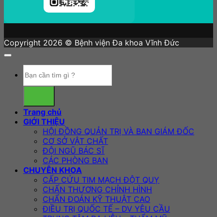
Copyright 2026 © Bệnh viện Đa khoa Vĩnh Đức
Trang chủ
GIỚI THIỆU
HỘI ĐỒNG QUẢN TRỊ VÀ BAN GIÁM ĐỐC
CƠ SỞ VẬT CHẤT
ĐỘI NGŨ BÁC SĨ
CÁC PHÒNG BAN
CHUYÊN KHOA
CẤP CỨU TIM MẠCH ĐỘT QUỴ
CHẤN THƯƠNG CHỈNH HÌNH
CHẨN ĐOÁN KỸ THUẬT CAO
ĐIỀU TRỊ QUỐC TẾ – DV YÊU CẦU