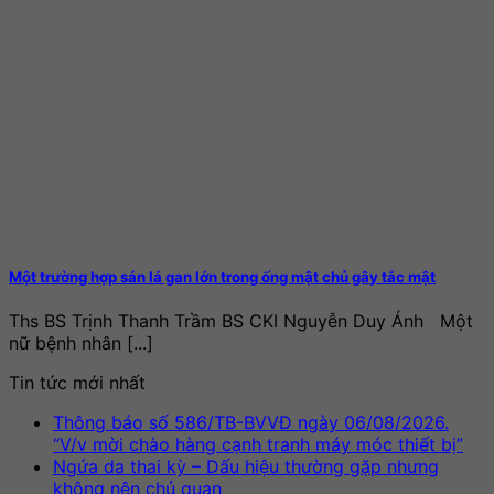
Một trường hợp sán lá gan lớn trong ống mật chủ gây tắc mật
Ths BS Trịnh Thanh Trầm BS CKI Nguyễn Duy Ánh Một
nữ bệnh nhân [...]
Tin tức mới nhất
Thông báo số 586/TB-BVVĐ ngày 06/08/2026.
Khô
“V/v mời chào hàng cạnh tranh máy móc thiết bị”
có
Ngứa da thai kỳ – Dấu hiệu thường gặp nhưng
Không
bìn
không nên chủ quan