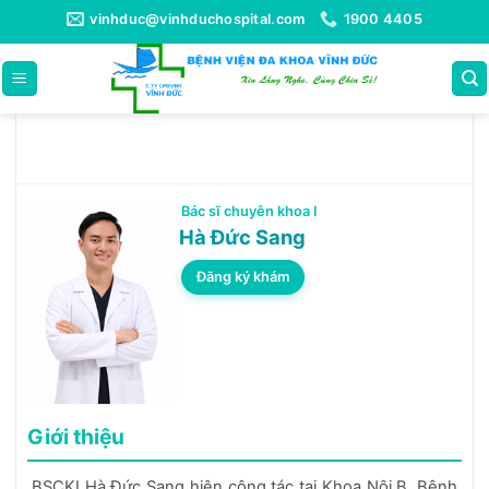
Bỏ
vinhduc@vinhduchospital.com
1900 4405
qua
nội
dung
Bác sĩ chuyên khoa I
Hà Đức Sang
Đăng ký khám
Giới thiệu
BSCKI Hà Đức Sang hiện công tác tại Khoa Nội B, Bệnh