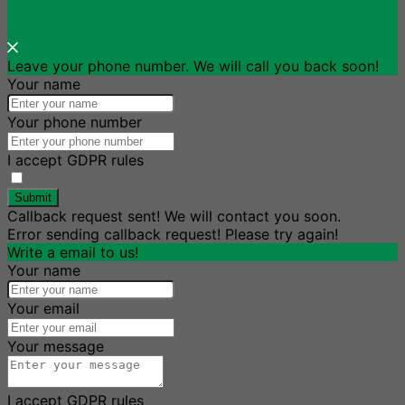
Leave your phone number. We will call you back soon!
Your name
Your phone number
I accept GDPR rules
Submit
Callback request sent! We will contact you soon.
Error sending callback request! Please try again!
Write a email to us!
Your name
Your email
Your message
I accept GDPR rules