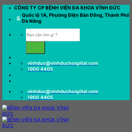
Bỏ
CÔNG TY CP BỆNH VIỆN ĐA KHOA VĨNH ĐỨC
qua
Quốc lộ 1A, Phường Điện Bàn Đông, Thành Phố
nội
Đà Nẵng
dung
vinhduc@vinhduchospital.com
1900 4405
vinhduc@vinhduchospital.com
1900 4405