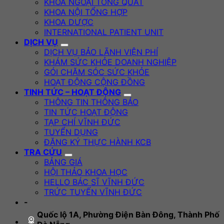
KHOA NGOẠI TỔNG QUÁT
KHOA NỘI TỔNG HỢP
KHOA DƯỢC
INTERNATIONAL PATIENT UNIT
DỊCH VỤ
DỊCH VỤ BẢO LÃNH VIỆN PHÍ
KHÁM SỨC KHỎE DOANH NGHIỆP
GÓI CHĂM SÓC SỨC KHỎE
HOẠT ĐỘNG CỘNG ĐỒNG
TINH TỨC – HOẠT ĐỘNG
THÔNG TIN THÔNG BÁO
TIN TỨC HOẠT ĐỘNG
TẠP CHÍ VĨNH ĐỨC
TUYỂN DỤNG
ĐĂNG KÝ THỰC HÀNH KCB
TRA CỨU
BẢNG GIÁ
HỘI THẢO KHOA HỌC
HELLO BÁC SĨ VĨNH ĐỨC
TRỨC TUYẾN VĨNH ĐỨC
-
Quốc lộ 1A, Phường Điện Bàn Đông, Thành Phố