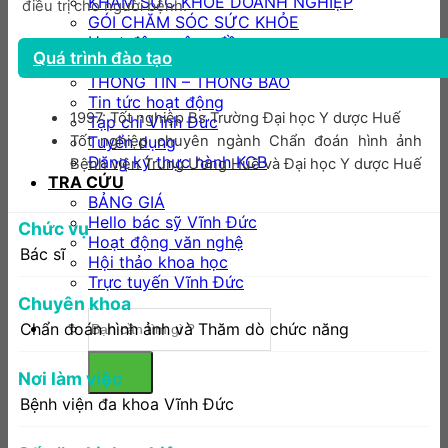
KHÁM SỨC KHỎE DOANH NGHIỆP
điều trị cho người bệnh.
GÓI CHĂM SÓC SỨC KHỎE
Hoạt động cộng đồng
Quá trình đào tạo
TIN TỨC – HOẠT ĐỘNG
THÔNG TIN – THÔNG BÁO
Tin tức hoạt động
1997: Tốt nghiệp Bs Trường Đại học Y dược Huế
Tạp chí Vĩnh Đức
Tuyển dụng
Tốt nghiệp chuyên ngành Chẩn đoán hình ảnh
Đăng ký thực hành KCB
Bệnh viện Trung Ương Huế và Đại học Y dược Huế
TRA CỨU
BẢNG GIÁ
Hello bác sỹ Vĩnh Đức
Chức vụ
Hoạt động văn nghệ
Bác sĩ
Hội thảo khoa học
Trực tuyến Vĩnh Đức
Chuyên khoa
Chẩn đoán hình ảnh và Thăm dò chức năng
Nơi làm việc
Bệnh viện đa khoa Vĩnh Đức