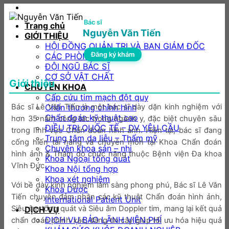
Bác sĩ
Trang chủ
Nguyễn Văn Tiến
GIỚI THIỆU
HỘI ĐỒNG QUẢN TRỊ VÀ BAN GIÁM ĐỐC
Đăng ký khám
CÁC PHÒNG BAN
ĐỘI NGŨ BÁC SĨ
CƠ SỞ VẬT CHẤT
Giới thiệu
CHUYÊN KHOA
Cấp cứu tim mạch đột quỵ
Bác sĩ Lê Văn Tiến là một bác sĩ dày dặn kinh nghiệm với
Chấn thương chỉnh hình
Chẩn đoán kỹ thuật cao
hơn 35 năm công tác trong ngành y, đặc biệt chuyên sâu
ĐIỀU TRỊ QUỐC TẾ – DV YÊU CẦU
trong lĩnh vực Chẩn đoán hình ảnh. Hiện tại, bác sĩ đang
Trung tâm da liễu – Thẩm mỹ
cống hiến tài năng và chuyên môn tại Khoa Chẩn đoán
Chuyên khoa sản – nhi
hình ảnh & Thăm dò chức năng thuộc Bệnh viện Đa khoa
Khoa Ngoại tổng quát
Vĩnh Đức.
Khoa Nội tổng hợp
Khoa xét nghiệm
Với bề dày kinh nghiệm lâm sàng phong phú, Bác sĩ Lê Văn
Khoa Dược
Tiến chuyên đảm nhận các kỹ thuật Chẩn đoán hình ảnh,
International Patient Unit
Siêu âm tổng quát và Siêu âm Doppler tim, mang lại kết quả
DỊCH VỤ
DỊCH VỤ BẢO LÃNH VIỆN PHÍ
chẩn đoán chính xác, đáng tin cậy giúp tối ưu hóa hiệu quả