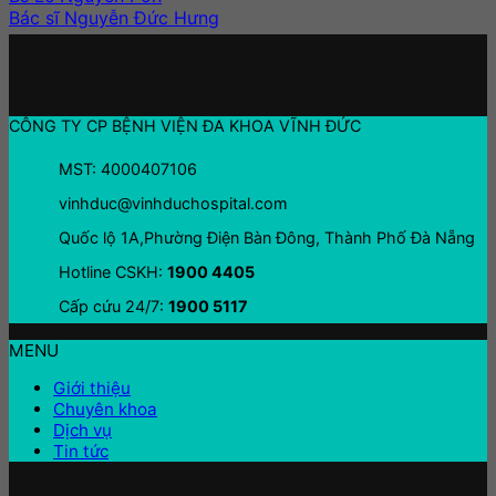
Bác sĩ Nguyễn Đức Hưng
CÔNG TY CP BỆNH VIỆN ĐA KHOA VĨNH ĐỨC
MST: 4000407106
vinhduc@vinhduchospital.com
Quốc lộ 1A,Phường Điện Bàn Đông, Thành Phố Đà Nẵng
Hotline CSKH:
1900 4405
Cấp cứu 24/7:
1900 5117
MENU
Giới thiệu
Chuyên khoa
Dịch vụ
Tin tức