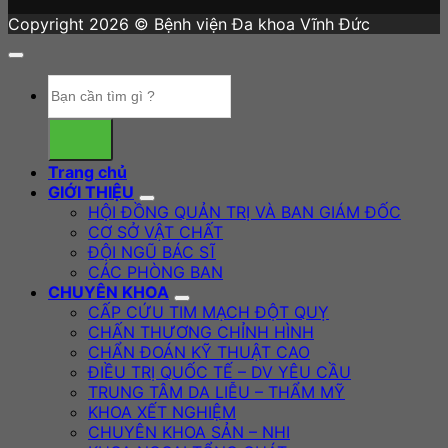
Copyright 2026 © Bệnh viện Đa khoa Vĩnh Đức
Trang chủ
GIỚI THIỆU
HỘI ĐỒNG QUẢN TRỊ VÀ BAN GIÁM ĐỐC
CƠ SỞ VẬT CHẤT
ĐỘI NGŨ BÁC SĨ
CÁC PHÒNG BAN
CHUYÊN KHOA
CẤP CỨU TIM MẠCH ĐỘT QUỴ
CHẤN THƯƠNG CHỈNH HÌNH
CHẨN ĐOÁN KỸ THUẬT CAO
ĐIỀU TRỊ QUỐC TẾ – DV YÊU CẦU
TRUNG TÂM DA LIỄU – THẨM MỸ
KHOA XẾT NGHIỆM
CHUYÊN KHOA SẢN – NHI