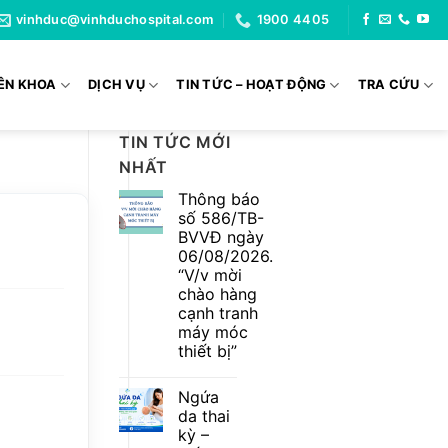
vinhduc@vinhduchospital.com
1900 4405
ÊN KHOA
DỊCH VỤ
TIN TỨC – HOẠT ĐỘNG
TRA CỨU
TIN TỨC MỚI
NHẤT
Thông báo
số 586/TB-
BVVĐ ngày
06/08/2026.
“V/v mời
chào hàng
cạnh tranh
máy móc
thiết bị”
Không
có
Ngứa
bình
luận
da thai
ở
kỳ –
Thông