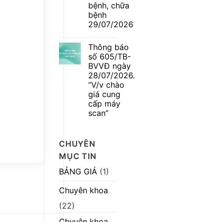
số
bệnh, chữa
580/TB-
BVVĐ
bệnh
ngày
29/07/2026
04/08/2026.
“V/v
Không
mời
có
chào
Thông báo
bình
hàng
luận
số 605/TB-
cạnh
ở
tranh
BVVĐ ngày
Danh
máy
sách
28/07/2026.
móc
hoàn
“V/v chào
thiết
thành
bị”
thực
giá cung
hành
cấp máy
hành
khám
scan”
bệnh,
Không
chữa
có
bệnh
bình
29/07/2026
CHUYÊN
luận
ở
MỤC TIN
Thông
báo
số
BẢNG GIÁ
(1)
605/TB-
BVVĐ
ngày
Chuyên khoa
28/07/2026.
“V/v
(22)
chào
giá
cung
Chuyên khoa