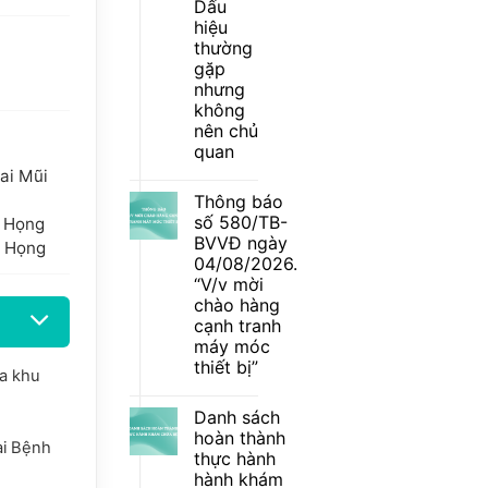
báo
Dấu
số
hiệu
586/TB-
BVVĐ
thường
ngày
gặp
06/08/2026.
“V/v
nhưng
mời
không
chào
nên chủ
hàng
cạnh
quan
tranh
máy
Tai Mũi
Không
móc
có
Thông báo
thiết
bình
bị”
luận
số 580/TB-
i Họng
ở
BVVĐ ngày
Ngứa
i Họng
da
04/08/2026.
thai
“V/v mời
kỳ
–
chào hàng
Dấu
cạnh tranh
hiệu
thường
máy móc
gặp
thiết bị”
nhưng
oa khu
không
Không
nên
có
chủ
Danh sách
bình
quan
luận
hoàn thành
ại Bệnh
ở
thực hành
Thông
báo
hành khám