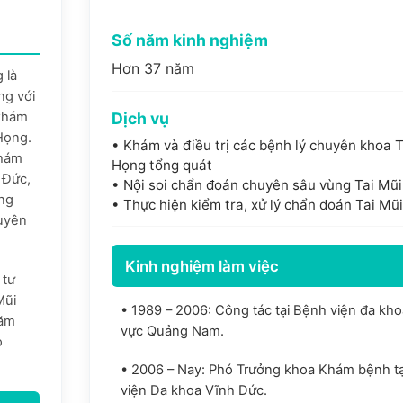
Số năm kinh nghiệm
Hơn 37 năm
 là
ng với
Dịch vụ
 khám
 Họng.
• Khám và điều trị các bệnh lý chuyên khoa 
Khám
Họng tổng quát
 Đức,
• Nội soi chẩn đoán chuyên sâu vùng Tai Mũ
ởng
• Thực hiện kiểm tra, xử lý chẩn đoán Tai Mũ
huyên
Kinh nghiệm làm việc
 tư
Mũi
• 1989 – 2006: Công tác tại Bệnh viện đa kh
hăm
vực Quảng Nam.
o
• 2006 – Nay: Phó Trưởng khoa Khám bệnh t
viện Đa khoa Vĩnh Đức.