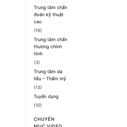
Trung tâm chẩn
đoán kỹ thuật
cao
(19)
Trung tâm chấn
thương chỉnh
hình
(3)
Trung tâm da
liễu – Thẩm mỹ
(13)
Tuyển dụng
(10)
CHUYÊN
MỤC VIDEO