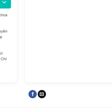
 khoa
uyên
ại
oi
 Chí