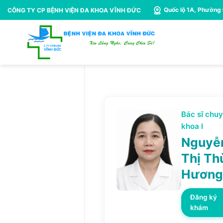
Bỏ
Quốc lộ 1A, Phường
CÔNG TY CP BỆNH VIỆN ĐA KHOA VĨNH ĐỨC
qua
nội
dung
Bác sĩ chu
khoa I
Nguyễ
Thị Th
Hương
Đăng ký
khám