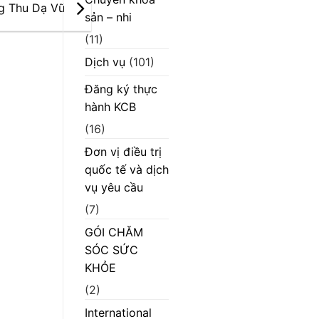
cấp
g Thu Dạ Vũ
sản – nhi
máy
scan”
(11)
Dịch vụ
(101)
Đăng ký thực
hành KCB
(16)
Đơn vị điều trị
quốc tế và dịch
vụ yêu cầu
(7)
GÓI CHĂM
SÓC SỨC
KHỎE
(2)
International