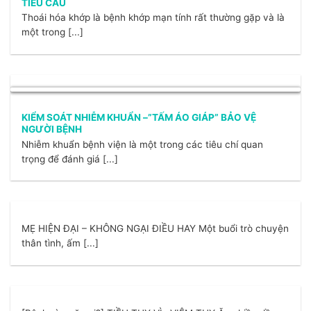
TIỂU CẦU
Thoái hóa khớp là bệnh khớp mạn tính rất thường gặp và là
một trong [...]
KIỂM SOÁT NHIỄM KHUẨN –”TẤM ÁO GIÁP” BẢO VỆ
NGƯỜI BỆNH
Nhiễm khuẩn bệnh viện là một trong các tiêu chí quan
trọng để đánh giá [...]
MẸ HIỆN ĐẠI – KHÔNG NGẠI ĐIỀU HAY Một buổi trò chuyện
thân tình, ấm [...]