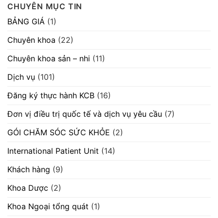
CHUYÊN MỤC TIN
mời
thành
luận
chào
thực
ở
hàng
hành
Thông
BẢNG GIÁ
(1)
cạnh
hành
báo
tranh
khám
số
máy
bệnh,
605/TB-
Chuyên khoa
(22)
móc
chữa
BVVĐ
thiết
bệnh
ngày
bị”
29/07/2026
28/07/2026.
Chuyên khoa sản – nhi
(11)
“V/v
chào
giá
Dịch vụ
(101)
cung
cấp
máy
Đăng ký thực hành KCB
(16)
scan”
Đơn vị điều trị quốc tế và dịch vụ yêu cầu
(7)
GÓI CHĂM SÓC SỨC KHỎE
(2)
International Patient Unit
(14)
Khách hàng
(9)
Khoa Dược
(2)
Khoa Ngoại tổng quát
(1)