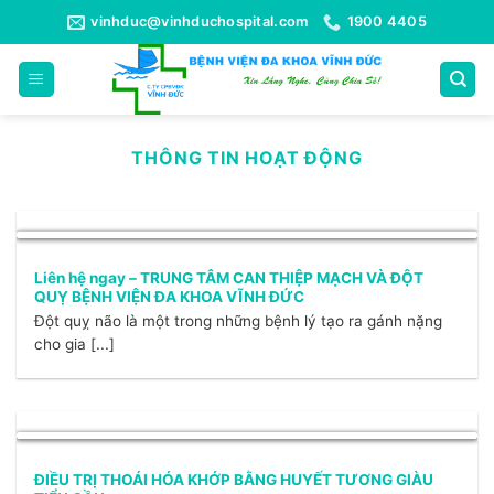
Bỏ
vinhduc@vinhduchospital.com
1900 4405
qua
nội
dung
THÔNG TIN HOẠT ĐỘNG
Liên hệ ngay – TRUNG TÂM CAN THIỆP MẠCH VÀ ĐỘT
QUỴ BỆNH VIỆN ĐA KHOA VĨNH ĐỨC
Đột quỵ não là một trong những bệnh lý tạo ra gánh nặng
cho gia [...]
ĐIỀU TRỊ THOÁI HÓA KHỚP BẰNG HUYẾT TƯƠNG GIÀU