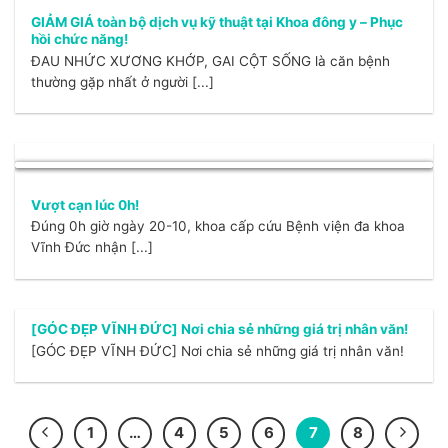
GIẢM GIÁ toàn bộ dịch vụ kỹ thuật tại Khoa đông y – Phục
hồi chức năng!
ĐAU NHỨC XƯƠNG KHỚP, GAI CỘT SỐNG là căn bệnh
thường gặp nhất ở người [...]
Vượt cạn lúc 0h!
Đúng 0h giờ ngày 20-10, khoa cấp cứu Bệnh viện đa khoa
Vĩnh Đức nhận [...]
[GÓC ĐẸP VĨNH ĐỨC] Nơi chia sẻ những giá trị nhân văn!
[GÓC ĐẸP VĨNH ĐỨC] Nơi chia sẻ những giá trị nhân văn!
1
…
4
5
6
7
8