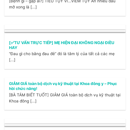
[Bệnh gì – gặp ai?] TIỀU TỤY VÌ…VIÊM TỤY Ăn nhiều dầu
mỡ xong là [...]
[✅TƯ VẤN TRỰC TIẾP] MẸ HIỆN ĐẠI KHÔNG NGẠI ĐIỀU
HAY
“Đau gì cho bằng đau đẻ” đó là tâm lý của tất cả các mẹ
[...]
GIẢM GIÁ toàn bộ dịch vụ kỹ thuật tại Khoa đông y – Phục
hồi chức năng!
[BÀ TÁM BIẾT TUỐT] GIẢM GIÁ toàn bộ dịch vụ kỹ thuật tại
Khoa đông [...]