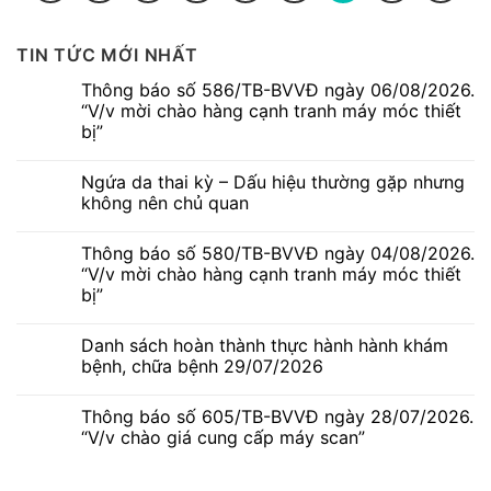
TIN TỨC MỚI NHẤT
Thông báo số 586/TB-BVVĐ ngày 06/08/2026.
“V/v mời chào hàng cạnh tranh máy móc thiết
bị”
Không
có
Ngứa da thai kỳ – Dấu hiệu thường gặp nhưng
bình
luận
không nên chủ quan
ở
Thông
Không
báo
có
Thông báo số 580/TB-BVVĐ ngày 04/08/2026.
số
bình
586/TB-
luận
“V/v mời chào hàng cạnh tranh máy móc thiết
BVVĐ
ở
bị”
ngày
Ngứa
06/08/2026.
da
Không
“V/v
thai
có
mời
kỳ
Danh sách hoàn thành thực hành hành khám
bình
chào
–
luận
bệnh, chữa bệnh 29/07/2026
hàng
Dấu
ở
cạnh
hiệu
Thông
Không
tranh
thường
báo
có
máy
gặp
Thông báo số 605/TB-BVVĐ ngày 28/07/2026.
số
bình
móc
nhưng
580/TB-
luận
“V/v chào giá cung cấp máy scan”
thiết
không
BVVĐ
ở
bị”
nên
ngày
Danh
Không
chủ
04/08/2026.
sách
có
quan
“V/v
hoàn
bình