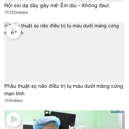
Nội soi dạ dày gây mê: Êm dịu – Không đau!
250
views
Phẫu thuật sọ não điều trị tụ máu dưới màng cứng
mạn tính
0
views