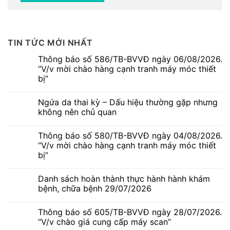
TIN TỨC MỚI NHẤT
Thông báo số 586/TB-BVVĐ ngày 06/08/2026.
“V/v mời chào hàng cạnh tranh máy móc thiết
bị”
Không
có
Ngứa da thai kỳ – Dấu hiệu thường gặp nhưng
bình
luận
không nên chủ quan
ở
Thông
Không
báo
có
Thông báo số 580/TB-BVVĐ ngày 04/08/2026.
số
bình
586/TB-
luận
“V/v mời chào hàng cạnh tranh máy móc thiết
BVVĐ
ở
bị”
ngày
Ngứa
06/08/2026.
da
Không
“V/v
thai
có
mời
kỳ
Danh sách hoàn thành thực hành hành khám
bình
chào
–
luận
bệnh, chữa bệnh 29/07/2026
hàng
Dấu
ở
cạnh
hiệu
Thông
Không
tranh
thường
báo
có
máy
gặp
Thông báo số 605/TB-BVVĐ ngày 28/07/2026.
số
bình
móc
nhưng
580/TB-
luận
“V/v chào giá cung cấp máy scan”
thiết
không
BVVĐ
ở
bị”
nên