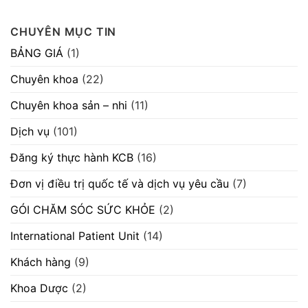
ngày
Danh
Không
chủ
04/08/2026.
sách
có
quan
“V/v
hoàn
bình
CHUYÊN MỤC TIN
mời
thành
luận
chào
thực
ở
hàng
hành
Thông
BẢNG GIÁ
(1)
cạnh
hành
báo
tranh
khám
số
máy
bệnh,
605/TB-
Chuyên khoa
(22)
móc
chữa
BVVĐ
thiết
bệnh
ngày
bị”
29/07/2026
28/07/2026.
Chuyên khoa sản – nhi
(11)
“V/v
chào
giá
Dịch vụ
(101)
cung
cấp
máy
Đăng ký thực hành KCB
(16)
scan”
Đơn vị điều trị quốc tế và dịch vụ yêu cầu
(7)
GÓI CHĂM SÓC SỨC KHỎE
(2)
International Patient Unit
(14)
Khách hàng
(9)
Khoa Dược
(2)