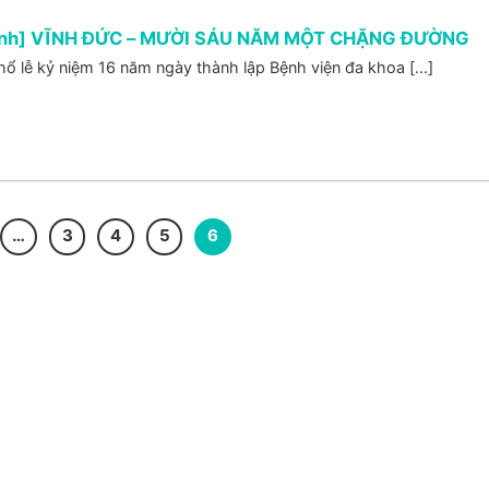
 ảnh] VĨNH ĐỨC – MƯỜI SÁU NĂM MỘT CHẶNG ĐƯỜNG
ổ lễ kỷ niệm 16 năm ngày thành lập Bệnh viện đa khoa [...]
…
3
4
5
6