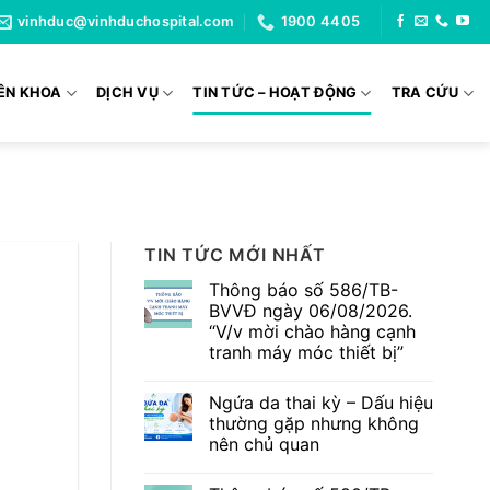
vinhduc@vinhduchospital.com
1900 4405
ÊN KHOA
DỊCH VỤ
TIN TỨC – HOẠT ĐỘNG
TRA CỨU
TIN TỨC MỚI NHẤT
Thông báo số 586/TB-
BVVĐ ngày 06/08/2026.
“V/v mời chào hàng cạnh
tranh máy móc thiết bị”
Không
có
Ngứa da thai kỳ – Dấu hiệu
bình
luận
thường gặp nhưng không
ở
nên chủ quan
Thông
báo
Không
số
có
586/TB-