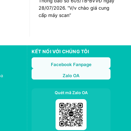
Thông báo số 605/TB-BVVĐ ngày
28/07/2026. “V/v chào giá cung
cấp máy scan”
KẾT NỐI VỚI CHÚNG TÔI
Facebook Fanpage
oa
Zalo OA
Quét mã Zalo OA