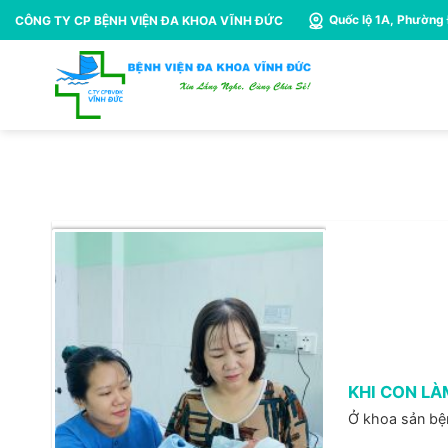
Bỏ
Quốc lộ 1A, Phường
CÔNG TY CP BỆNH VIỆN ĐA KHOA VĨNH ĐỨC
qua
nội
dung
KHI CON LÀ
Ở khoa sản bện