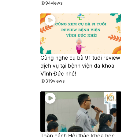
94
views
Cùng nghe cụ bà 91 tuổi review
dịch vụ tại bệnh viện đa khoa
Vĩnh Đức nhé!
319
views
Toàn cảnh Hội thảo khoa học