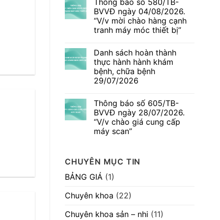
Thông báo số 580/TB-
bình
BVVĐ
luận
BVVĐ ngày 04/08/2026.
ngày
ở
06/08/2026.
“V/v mời chào hàng cạnh
Ngứa
“V/v
da
tranh máy móc thiết bị”
mời
thai
chào
kỳ
Không
hàng
–
có
cạnh
Danh sách hoàn thành
Dấu
bình
tranh
hiệu
luận
thực hành hành khám
máy
ở
thường
móc
bệnh, chữa bệnh
Thông
gặp
thiết
báo
nhưng
29/07/2026
bị”
số
không
580/TB-
Không
nên
BVVĐ
có
chủ
Thông báo số 605/TB-
ngày
bình
quan
04/08/2026.
luận
BVVĐ ngày 28/07/2026.
ở
“V/v
“V/v chào giá cung cấp
Danh
mời
sách
chào
máy scan”
hoàn
hàng
thành
Không
cạnh
thực
có
tranh
hành
bình
máy
CHUYÊN MỤC TIN
hành
luận
móc
ở
khám
thiết
Thông
bệnh,
bị”
BẢNG GIÁ
(1)
báo
chữa
số
bệnh
605/TB-
29/07/2026
Chuyên khoa
(22)
BVVĐ
ngày
28/07/2026.
Chuyên khoa sản – nhi
(11)
“V/v