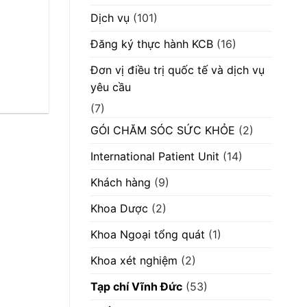
chào
giá
Dịch vụ
(101)
cung
cấp
máy
Đăng ký thực hành KCB
(16)
scan”
Đơn vị điều trị quốc tế và dịch vụ
yêu cầu
(7)
GÓI CHĂM SÓC SỨC KHỎE
(2)
International Patient Unit
(14)
Khách hàng
(9)
Khoa Dược
(2)
Khoa Ngoại tổng quát
(1)
Khoa xét nghiệm
(2)
Tạp chí Vĩnh Đức
(53)