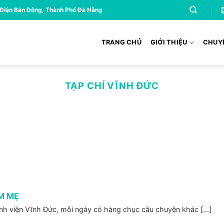
 Điện Bàn Đông, Thành Phố Đà Nẵng
TRANG CHỦ
GIỚI THIỆU
CHUY
TẠP CHÍ VĨNH ĐỨC
M MẸ
h viện Vĩnh Đức, mỗi ngày có hàng chục câu chuyện khác [...]