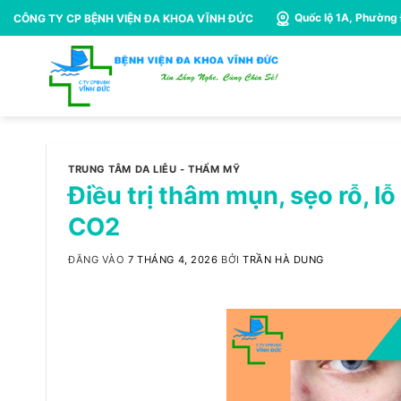
Bỏ
Quốc lộ 1A, Phường
CÔNG TY CP BỆNH VIỆN ĐA KHOA VĨNH ĐỨC
qua
nội
dung
TRUNG TÂM DA LIỄU - THẨM MỸ
Điều trị thâm mụn, sẹo rỗ, l
CO2
ĐĂNG VÀO
7 THÁNG 4, 2026
BỞI
TRẦN HÀ DUNG