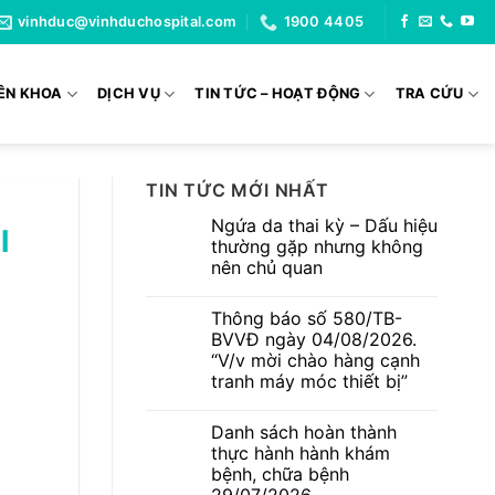
vinhduc@vinhduchospital.com
1900 4405
ÊN KHOA
DỊCH VỤ
TIN TỨC – HOẠT ĐỘNG
TRA CỨU
TIN TỨC MỚI NHẤT
Ngứa da thai kỳ – Dấu hiệu
l
thường gặp nhưng không
nên chủ quan
Không
có
Thông báo số 580/TB-
bình
luận
BVVĐ ngày 04/08/2026.
ở
“V/v mời chào hàng cạnh
Ngứa
da
tranh máy móc thiết bị”
thai
kỳ
Không
–
có
Danh sách hoàn thành
Dấu
bình
hiệu
luận
thực hành hành khám
ở
thường
bệnh, chữa bệnh
Thông
gặp
báo
nhưng