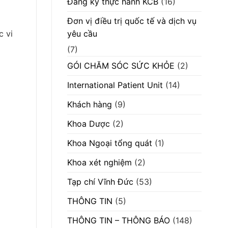
Đăng ký thực hành KCB
(16)
chứng
xảy
Đơn vị điều trị quốc tế và dịch vụ
ra
rồi
c vi
yêu cầu
mới
điều
trị
(7)
GÓI CHĂM SÓC SỨC KHỎE
(2)
International Patient Unit
(14)
Khách hàng
(9)
Khoa Dược
(2)
Khoa Ngoại tổng quát
(1)
Khoa xét nghiệm
(2)
Tạp chí Vĩnh Đức
(53)
THÔNG TIN
(5)
THÔNG TIN – THÔNG BÁO
(148)