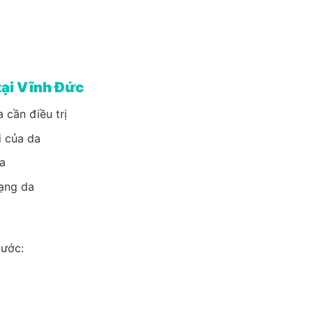
tại Vĩnh Đức
 cần điều trị
i của da
a
rạng da
bước: