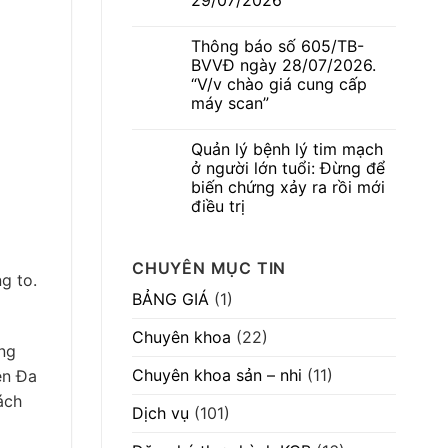
29/07/2026
số
không
580/TB-
Không
nên
BVVĐ
có
chủ
Thông báo số 605/TB-
ngày
bình
quan
04/08/2026.
luận
BVVĐ ngày 28/07/2026.
ở
“V/v
“V/v chào giá cung cấp
Danh
mời
sách
chào
máy scan”
hoàn
hàng
thành
Không
cạnh
thực
có
tranh
Quản lý bệnh lý tim mạch
hành
bình
máy
hành
luận
móc
ở người lớn tuổi: Đừng để
ở
khám
thiết
biến chứng xảy ra rồi mới
Thông
bệnh,
bị”
báo
chữa
điều trị
số
bệnh
605/TB-
Không
29/07/2026
BVVĐ
có
ngày
bình
CHUYÊN MỤC TIN
28/07/2026.
luận
g to.
ở
“V/v
Quản
chào
BẢNG GIÁ
(1)
lý
giá
bệnh
cung
lý
cấp
Chuyên khoa
(22)
tim
máy
ng
mạch
scan”
ở
Chuyên khoa sản – nhi
(11)
ện Đa
người
lớn
ách
tuổi:
Dịch vụ
(101)
Đừng
để
biến