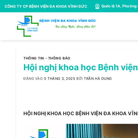
Bỏ
Quốc lộ 1A, Phường
CÔNG TY CP BỆNH VIỆN ĐA KHOA VĨNH ĐỨC
qua
nội
dung
THÔNG TIN - THÔNG BÁO
Hội nghị khoa học Bệnh việ
ĐĂNG VÀO
5 THÁNG 3, 2025
BỞI
TRẦN HÀ DUNG
HỘI NGHỊ KHOA HỌC BỆNH VIỆN ĐA KHOA VĨ