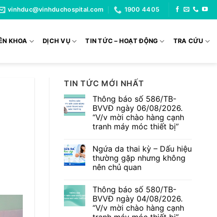
vinhduc@vinhduchospital.com
1900 4405
ÊN KHOA
DỊCH VỤ
TIN TỨC – HOẠT ĐỘNG
TRA CỨU
TIN TỨC MỚI NHẤT
Thông báo số 586/TB-
BVVĐ ngày 06/08/2026.
“V/v mời chào hàng cạnh
tranh máy móc thiết bị”
Không
có
Ngứa da thai kỳ – Dấu hiệu
bình
luận
thường gặp nhưng không
ở
nên chủ quan
Thông
báo
Không
số
có
586/TB-
Thông báo số 580/TB-
bình
BVVĐ
luận
BVVĐ ngày 04/08/2026.
ngày
ở
06/08/2026.
“V/v mời chào hàng cạnh
Ngứa
“V/v
da