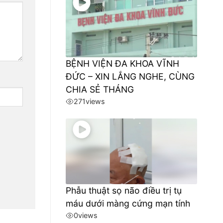
BỆNH VIỆN ĐA KHOA VĨNH
ĐỨC – XIN LẮNG NGHE, CÙNG
CHIA SẺ THÁNG
271
views
Phẫu thuật sọ não điều trị tụ
máu dưới màng cứng mạn tính
0
views