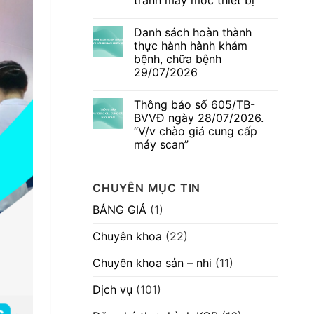
tranh máy móc thiết bị”
mời
thai
chào
kỳ
Không
hàng
–
có
cạnh
Danh sách hoàn thành
Dấu
bình
tranh
hiệu
luận
thực hành hành khám
máy
ở
thường
móc
bệnh, chữa bệnh
Thông
gặp
thiết
báo
nhưng
29/07/2026
bị”
số
không
580/TB-
Không
nên
BVVĐ
có
chủ
Thông báo số 605/TB-
ngày
bình
quan
04/08/2026.
luận
BVVĐ ngày 28/07/2026.
ở
“V/v
“V/v chào giá cung cấp
Danh
mời
sách
chào
máy scan”
hoàn
hàng
thành
Không
cạnh
thực
có
tranh
hành
bình
máy
CHUYÊN MỤC TIN
hành
luận
móc
ở
khám
thiết
Thông
bệnh,
bị”
BẢNG GIÁ
(1)
báo
chữa
số
bệnh
605/TB-
29/07/2026
Chuyên khoa
(22)
BVVĐ
ngày
28/07/2026.
Chuyên khoa sản – nhi
(11)
“V/v
chào
giá
Dịch vụ
(101)
cung
cấp
máy