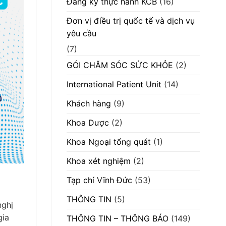
Đăng ký thực hành KCB
(16)
scan”
Đơn vị điều trị quốc tế và dịch vụ
yêu cầu
(7)
GÓI CHĂM SÓC SỨC KHỎE
(2)
International Patient Unit
(14)
Khách hàng
(9)
Khoa Dược
(2)
Khoa Ngoại tổng quát
(1)
Khoa xét nghiệm
(2)
Tạp chí Vĩnh Đức
(53)
THÔNG TIN
(5)
nghị
gia
THÔNG TIN – THÔNG BÁO
(149)