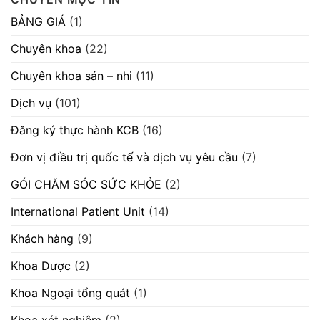
chào
thực
ở
hàng
hành
Thông
BẢNG GIÁ
(1)
cạnh
hành
báo
tranh
khám
số
máy
bệnh,
605/TB-
Chuyên khoa
(22)
móc
chữa
BVVĐ
thiết
bệnh
ngày
bị”
29/07/2026
28/07/2026.
Chuyên khoa sản – nhi
(11)
“V/v
chào
giá
Dịch vụ
(101)
cung
cấp
máy
Đăng ký thực hành KCB
(16)
scan”
Đơn vị điều trị quốc tế và dịch vụ yêu cầu
(7)
GÓI CHĂM SÓC SỨC KHỎE
(2)
International Patient Unit
(14)
Khách hàng
(9)
Khoa Dược
(2)
Khoa Ngoại tổng quát
(1)