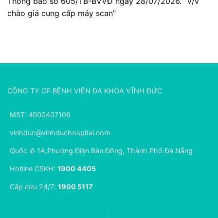
Thông báo số 605/TB-BVVĐ ngày 28/07/2026. “V/v
chào giá cung cấp máy scan”
CÔNG TY CP BỆNH VIỆN ĐA KHOA VĨNH ĐỨC
MST: 4000407106
vinhduc@vinhduchospital.com
Quốc lộ 1A,Phường Điện Bàn Đông, Thành Phố Đà Nẵng
Hotline CSKH:
1900 4405
Cấp cứu 24/7:
1900 5117