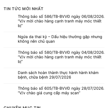
TIN TỨC MỚI NHẤT
Thông báo số 586/TB-BVVĐ ngày 06/08/2026.
“V/v mời chào hàng cạnh tranh máy móc thiết
bị”
Không
có
Ngứa da thai kỳ – Dấu hiệu thường gặp nhưng
bình
luận
không nên chủ quan
ở
Thông
Không
báo
có
Thông báo số 580/TB-BVVĐ ngày 04/08/2026.
số
bình
586/TB-
luận
“V/v mời chào hàng cạnh tranh máy móc thiết
BVVĐ
ở
bị”
ngày
Ngứa
06/08/2026.
da
Không
“V/v
thai
có
mời
kỳ
Danh sách hoàn thành thực hành hành khám
bình
chào
–
luận
bệnh, chữa bệnh 29/07/2026
hàng
Dấu
ở
cạnh
hiệu
Thông
Không
tranh
thường
báo
có
máy
gặp
Thông báo số 605/TB-BVVĐ ngày 28/07/2026.
số
bình
móc
nhưng
580/TB-
luận
“V/v chào giá cung cấp máy scan”
thiết
không
BVVĐ
ở
bị”
nên
ngày
Danh
Không
chủ
04/08/2026.
sách
có
quan
“V/v
hoàn
bình
CHUYÊN MỤC TIN
mời
thành
luận