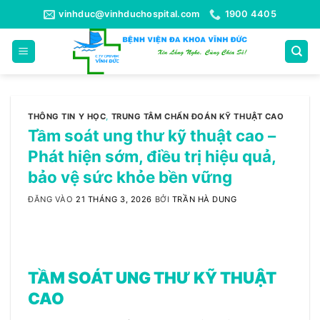
Bỏ
vinhduc@vinhduchospital.com
1900 4405
qua
nội
dung
THÔNG TIN Y HỌC
,
TRUNG TÂM CHẨN ĐOÁN KỸ THUẬT CAO
Tầm soát ung thư kỹ thuật cao –
Phát hiện sớm, điều trị hiệu quả,
bảo vệ sức khỏe bền vững
ĐĂNG VÀO
21 THÁNG 3, 2026
BỞI
TRẦN HÀ DUNG
TẦM SOÁT UNG THƯ KỸ THUẬT
CAO