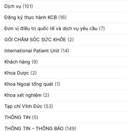
chào
giá
Dịch vụ
(101)
cung
cấp
máy
Đăng ký thực hành KCB
(16)
scan”
Đơn vị điều trị quốc tế và dịch vụ yêu cầu
(7)
GÓI CHĂM SÓC SỨC KHỎE
(2)
International Patient Unit
(14)
Khách hàng
(9)
Khoa Dược
(2)
Khoa Ngoại tổng quát
(1)
Khoa xét nghiệm
(2)
Tạp chí Vĩnh Đức
(53)
THÔNG TIN
(5)
THÔNG TIN – THÔNG BÁO
(149)