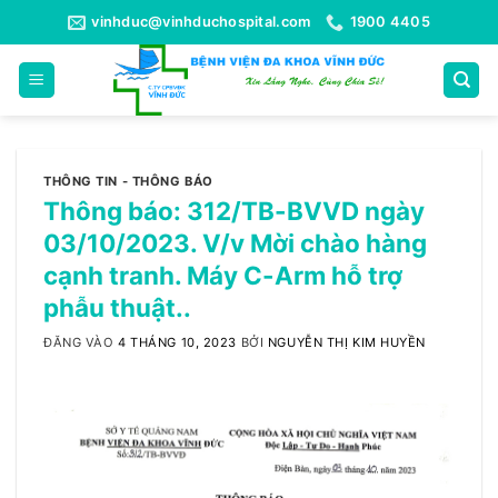
Bỏ
vinhduc@vinhduchospital.com
1900 4405
qua
nội
dung
THÔNG TIN - THÔNG BÁO
Thông báo: 312/TB-BVVD ngày
03/10/2023. V/v Mời chào hàng
cạnh tranh. Máy C-Arm hỗ trợ
phẫu thuật..
ĐĂNG VÀO
4 THÁNG 10, 2023
BỞI
NGUYỄN THỊ KIM HUYỀN