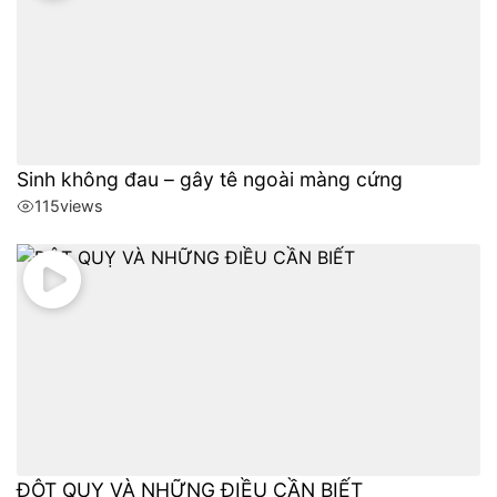
Sinh không đau – gây tê ngoài màng cứng
115
views
ĐỘT QUỴ VÀ NHỮNG ĐIỀU CẦN BIẾT