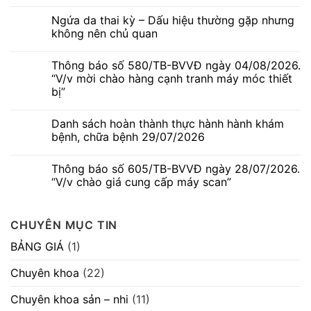
Không
có
Ngứa da thai kỳ – Dấu hiệu thường gặp nhưng
bình
luận
không nên chủ quan
ở
Thông
Không
báo
có
Thông báo số 580/TB-BVVĐ ngày 04/08/2026.
số
bình
586/TB-
luận
“V/v mời chào hàng cạnh tranh máy móc thiết
BVVĐ
ở
bị”
ngày
Ngứa
06/08/2026.
da
Không
“V/v
thai
có
mời
kỳ
Danh sách hoàn thành thực hành hành khám
bình
chào
–
luận
bệnh, chữa bệnh 29/07/2026
hàng
Dấu
ở
cạnh
hiệu
Thông
Không
tranh
thường
báo
có
máy
gặp
Thông báo số 605/TB-BVVĐ ngày 28/07/2026.
số
bình
móc
nhưng
580/TB-
luận
“V/v chào giá cung cấp máy scan”
thiết
không
BVVĐ
ở
bị”
nên
ngày
Danh
Không
chủ
04/08/2026.
sách
có
quan
“V/v
hoàn
bình
CHUYÊN MỤC TIN
mời
thành
luận
chào
thực
ở
hàng
hành
Thông
BẢNG GIÁ
(1)
cạnh
hành
báo
tranh
khám
số
máy
bệnh,
605/TB-
Chuyên khoa
(22)
móc
chữa
BVVĐ
thiết
bệnh
ngày
bị”
29/07/2026
28/07/2026.
Chuyên khoa sản – nhi
(11)
“V/v