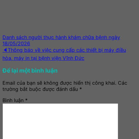
Danh sách người thực hành khám chữa bệnh ngày
18/05/2026
🔈Thông báo về việc cung cấp các thiết bị máy điều
hòa, máy in tại bệnh viện Vĩnh Đức
Để lại một bình luận
Email của bạn sẽ không được hiển thị công khai.
Các
trường bắt buộc được đánh dấu
*
Bình luận
*