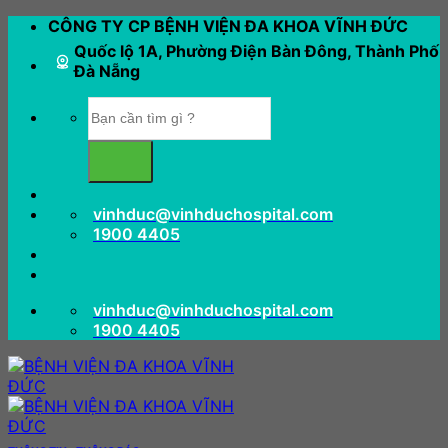
Bỏ
CÔNG TY CP BỆNH VIỆN ĐA KHOA VĨNH ĐỨC
qua
Quốc lộ 1A, Phường Điện Bàn Đông, Thành Phố
nội
Đà Nẵng
dung
vinhduc@vinhduchospital.com
1900 4405
vinhduc@vinhduchospital.com
1900 4405