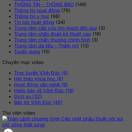
máy
bị”
THÔNG TIN – THÔNG BÁO
(149)
scan”
Thông tin hoạt động
(78)
Thông tin y học
(98)
Tin tức hoạt động
(34)
Trung tâm cấp cứu tim mạch đột quỵ
(3)
Trung tâm chẩn đoán kỹ thuật cao
(19)
Trung tâm chấn thương chỉnh hình
(3)
Trung tâm da liễu – Thẩm mỹ
(13)
Tuyển dụng
(10)
Chuyên mục video
Trực tuyến Vĩnh Đức (5)
Hội thảo khoa học (6)
Hoạt động văn nghệ (9)
Hello bác sỹ Vĩnh Đức (19)
Dịch vụ (32)
Bản tin Vĩnh Đức (45)
Thư viện video