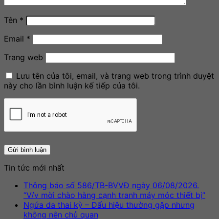
Tên
*
Email
*
Trang web
Lưu tên của tôi, email, và trang web trong trình duyệt
này cho lần bình luận kế tiếp của tôi.
Tin tức mới nhất
Thông báo số 586/TB-BVVĐ ngày 06/08/2026.
Khô
“V/v mời chào hàng cạnh tranh máy móc thiết bị”
có
Ngứa da thai kỳ – Dấu hiệu thường gặp nhưng
Không
bìn
không nên chủ quan