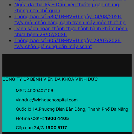
Ngứa da thai kỳ – Dấu hiệu thường gặp nhưng
không nên chủ quan
Thông báo số 580/TB-BVVĐ ngày 04/08/2026.
“V/v mời chào hàng cạnh tranh máy móc thiết bị”
Danh sách hoàn thành thực hành hành khám bệnh,
chữa bệnh 29/07/2026
Thông báo số 605/TB-BVVĐ ngày 28/07/2026.
“V/v chào giá cung cấp máy scan”
CÔNG TY CP BỆNH VIỆN ĐA KHOA VĨNH ĐỨC
MST: 4000407106
vinhduc@vinhduchospital.com
Quốc lộ 1A,Phường Điện Bàn Đông, Thành Phố Đà Nẵng
Hotline CSKH:
1900 4405
Cấp cứu 24/7:
1900 5117