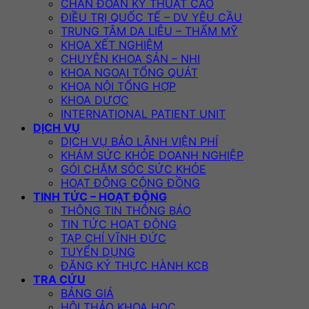
CHẨN ĐOÁN KỸ THUẬT CAO
ĐIỀU TRỊ QUỐC TẾ – DV YÊU CẦU
TRUNG TÂM DA LIỄU – THẨM MỸ
KHOA XẾT NGHIỆM
CHUYÊN KHOA SẢN – NHI
KHOA NGOẠI TỔNG QUÁT
KHOA NỘI TỔNG HỢP
KHOA DƯỢC
INTERNATIONAL PATIENT UNIT
DỊCH VỤ
DỊCH VỤ BẢO LÃNH VIỆN PHÍ
KHÁM SỨC KHỎE DOANH NGHIỆP
GÓI CHĂM SÓC SỨC KHỎE
HOẠT ĐỘNG CỘNG ĐỒNG
TINH TỨC – HOẠT ĐỘNG
THÔNG TIN THÔNG BÁO
TIN TỨC HOẠT ĐỘNG
TẠP CHÍ VĨNH ĐỨC
TUYỂN DỤNG
ĐĂNG KÝ THỰC HÀNH KCB
TRA CỨU
BẢNG GIÁ
HỘI THẢO KHOA HỌC