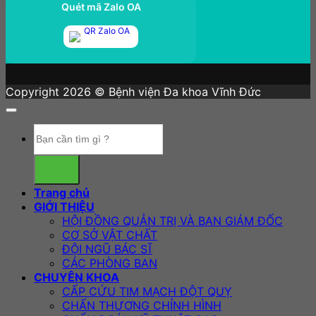
Quét mã Zalo OA
Copyright 2026 © Bệnh viện Đa khoa Vĩnh Đức
Trang chủ
GIỚI THIỆU
HỘI ĐỒNG QUẢN TRỊ VÀ BAN GIÁM ĐỐC
CƠ SỞ VẬT CHẤT
ĐỘI NGŨ BÁC SĨ
CÁC PHÒNG BAN
CHUYÊN KHOA
CẤP CỨU TIM MẠCH ĐỘT QUỴ
CHẤN THƯƠNG CHỈNH HÌNH