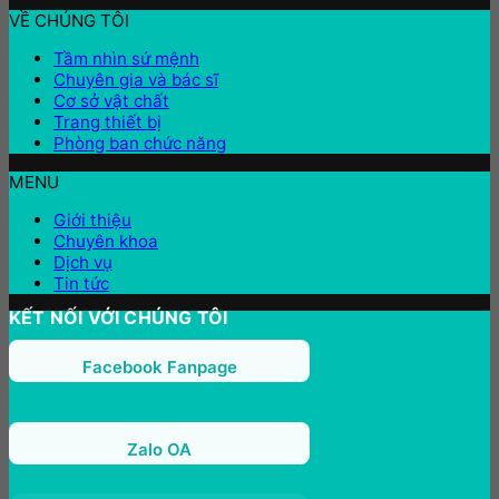
VỀ CHÚNG TÔI
Tầm nhìn sứ mệnh
Chuyên gia và bác sĩ
Cơ sở vật chất
Trang thiết bị
Phòng ban chức năng
MENU
Giới thiệu
Chuyên khoa
Dịch vụ
Tin tức
KẾT NỐI VỚI CHÚNG TÔI
Facebook Fanpage
Zalo OA