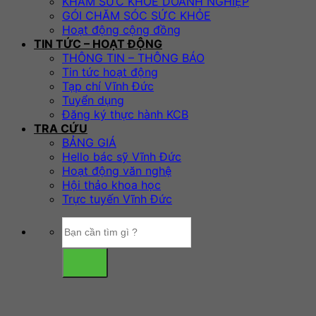
KHÁM SỨC KHỎE DOANH NGHIỆP
GÓI CHĂM SÓC SỨC KHỎE
Hoạt động cộng đồng
TIN TỨC – HOẠT ĐỘNG
THÔNG TIN – THÔNG BÁO
Tin tức hoạt động
Tạp chí Vĩnh Đức
Tuyển dụng
Đăng ký thực hành KCB
TRA CỨU
BẢNG GIÁ
Hello bác sỹ Vĩnh Đức
Hoạt động văn nghệ
Hội thảo khoa học
Trực tuyến Vĩnh Đức