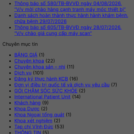
có
luậ
Thông báo số 580/TB-BVVĐ ngày 04/08/2026.
ở
bình
Khô
“V/v mời chào hàng cạnh tranh máy móc thiết bị”
Thô
luận
có
Danh sách hoàn thành thực hành hành khám bệnh,
ở
báo
Không
bìn
chữa bệnh 29/07/2026
Ngứa
số
có
luậ
Thông báo số 605/TB-BVVĐ ngày 28/07/2026.
da
586
ở
bình
Không
“V/v chào giá cung cấp máy scan”
thai
BV
Thô
luận
có
Chuyên mục tin
kỳ
ở
ngà
báo
bình
–
Danh
06/
số
luận
BẢNG GIÁ
(1)
Dấu
sách
ở
“V/
580
Chuyên khoa
(22)
hiệu
hoàn
Thông
mời
BV
Chuyên khoa sản – nhi
(11)
thường
thành
báo
chà
ngà
Dịch vụ
(101)
gặp
thực
số
hàn
04/
Đăng ký thực hành KCB
(16)
nhưng
hành
605/TB-
cạn
“V/
Đơn vị điều trị quốc tế và dịch vụ yêu cầu
(7)
không
hành
BVVĐ
tra
mời
GÓI CHĂM SÓC SỨC KHỎE
(2)
nên
khám
ngày
má
chà
International Patient Unit
(14)
chủ
bệnh,
28/07/2026.
mó
hàn
Khách hàng
(9)
quan
chữa
“V/v
thiế
cạn
Khoa Dược
(2)
bệnh
chào
bị”
tra
Khoa Ngoại tổng quát
(1)
29/07/2026
giá
má
Khoa xét nghiệm
(2)
cung
mó
Tạp chí Vĩnh Đức
(53)
cấp
thiế
THÔNG TIN
(5)