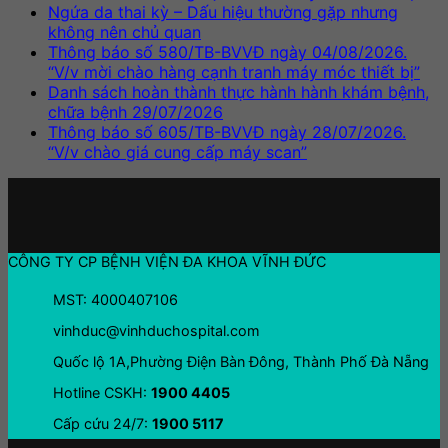
Ngứa da thai kỳ – Dấu hiệu thường gặp nhưng
không nên chủ quan
Thông báo số 580/TB-BVVĐ ngày 04/08/2026.
“V/v mời chào hàng cạnh tranh máy móc thiết bị”
Danh sách hoàn thành thực hành hành khám bệnh,
chữa bệnh 29/07/2026
Thông báo số 605/TB-BVVĐ ngày 28/07/2026.
“V/v chào giá cung cấp máy scan”
CÔNG TY CP BỆNH VIỆN ĐA KHOA VĨNH ĐỨC
MST: 4000407106
vinhduc@vinhduchospital.com
Quốc lộ 1A,Phường Điện Bàn Đông, Thành Phố Đà Nẵng
Hotline CSKH:
1900 4405
Cấp cứu 24/7:
1900 5117