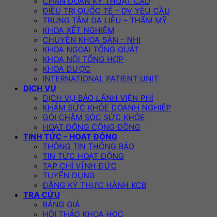
CHẨN ĐOÁN KỸ THUẬT CAO
ĐIỀU TRỊ QUỐC TẾ – DV YÊU CẦU
TRUNG TÂM DA LIỄU – THẨM MỸ
KHOA XẾT NGHIỆM
CHUYÊN KHOA SẢN – NHI
KHOA NGOẠI TỔNG QUÁT
KHOA NỘI TỔNG HỢP
KHOA DƯỢC
INTERNATIONAL PATIENT UNIT
DỊCH VỤ
DỊCH VỤ BẢO LÃNH VIỆN PHÍ
KHÁM SỨC KHỎE DOANH NGHIỆP
GÓI CHĂM SÓC SỨC KHỎE
HOẠT ĐỘNG CỘNG ĐỒNG
TINH TỨC – HOẠT ĐỘNG
THÔNG TIN THÔNG BÁO
TIN TỨC HOẠT ĐỘNG
TẠP CHÍ VĨNH ĐỨC
TUYỂN DỤNG
ĐĂNG KÝ THỰC HÀNH KCB
TRA CỨU
BẢNG GIÁ
HỘI THẢO KHOA HỌC