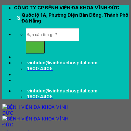
Bỏ
CÔNG TY CP BỆNH VIỆN ĐA KHOA VĨNH ĐỨC
qua
Quốc lộ 1A, Phường Điện Bàn Đông, Thành Phố
nội
Đà Nẵng
dung
vinhduc@vinhduchospital.com
1900 4405
vinhduc@vinhduchospital.com
1900 4405