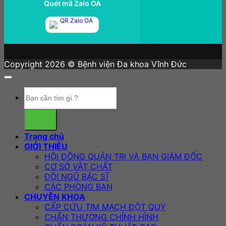
Quét mã Zalo OA
Copyright 2026 © Bệnh viện Đa khoa Vĩnh Đức
Trang chủ
GIỚI THIỆU
HỘI ĐỒNG QUẢN TRỊ VÀ BAN GIÁM ĐỐC
CƠ SỞ VẬT CHẤT
ĐỘI NGŨ BÁC SĨ
CÁC PHÒNG BAN
CHUYÊN KHOA
CẤP CỨU TIM MẠCH ĐỘT QUỴ
CHẤN THƯƠNG CHỈNH HÌNH