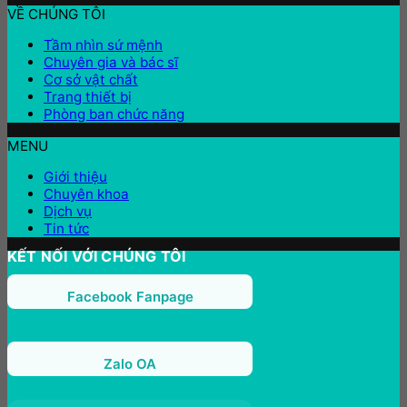
VỀ CHÚNG TÔI
Tầm nhìn sứ mệnh
Chuyên gia và bác sĩ
Cơ sở vật chất
Trang thiết bị
Phòng ban chức năng
MENU
Giới thiệu
Chuyên khoa
Dịch vụ
Tin tức
KẾT NỐI VỚI CHÚNG TÔI
Facebook Fanpage
Zalo OA