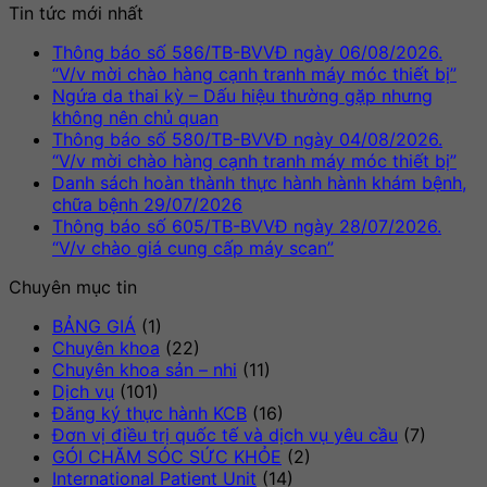
Tin tức mới nhất
Thông báo số 586/TB-BVVĐ ngày 06/08/2026.
Khô
“V/v mời chào hàng cạnh tranh máy móc thiết bị”
có
Ngứa da thai kỳ – Dấu hiệu thường gặp nhưng
Không
bìn
không nên chủ quan
có
luậ
Thông báo số 580/TB-BVVĐ ngày 04/08/2026.
ở
bình
Khô
“V/v mời chào hàng cạnh tranh máy móc thiết bị”
Thô
luận
có
Danh sách hoàn thành thực hành hành khám bệnh,
ở
báo
Không
bìn
chữa bệnh 29/07/2026
Ngứa
số
có
luậ
Thông báo số 605/TB-BVVĐ ngày 28/07/2026.
da
586
ở
bình
Không
“V/v chào giá cung cấp máy scan”
thai
BV
Thô
luận
có
Chuyên mục tin
kỳ
ở
ngà
báo
bình
–
Danh
06/
số
luận
BẢNG GIÁ
(1)
Dấu
sách
ở
“V/
580
Chuyên khoa
(22)
hiệu
hoàn
Thông
mời
BV
Chuyên khoa sản – nhi
(11)
thường
thành
báo
chà
ngà
Dịch vụ
(101)
gặp
thực
số
hàn
04/
Đăng ký thực hành KCB
(16)
nhưng
hành
605/TB-
cạn
“V/
Đơn vị điều trị quốc tế và dịch vụ yêu cầu
(7)
không
hành
BVVĐ
tra
mời
GÓI CHĂM SÓC SỨC KHỎE
(2)
nên
khám
ngày
má
chà
International Patient Unit
(14)
chủ
bệnh,
28/07/2026.
mó
hàn