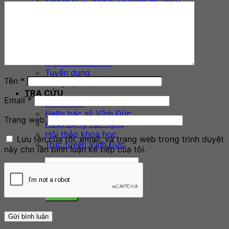
KHÁM SỨC KHỎE DOANH NGHIỆP
GÓI CHĂM SÓC SỨC KHỎE
Hoạt động cộng đồng
TIN TỨC – HOẠT ĐỘNG
THÔNG TIN – THÔNG BÁO
Tin tức hoạt động
Tạp chí Vĩnh Đức
Tuyển dụng
Tên
*
Đăng ký thực hành KCB
TRA CỨU
Email
*
BẢNG GIÁ
Hello bác sỹ Vĩnh Đức
Trang web
Hoạt động văn nghệ
Hội thảo khoa học
Lưu tên của tôi, email, và trang web trong trình duyệt
Trực tuyến Vĩnh Đức
này cho lần bình luận kế tiếp của tôi.