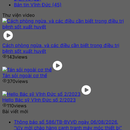
Bản tin Vĩnh Đức (45)
Thư viện video
Cách phòng ngừa, và các điều cần biết trong điều trị
bệnh sốt xuất huyết
143
views
Tán sỏi ngoài cơ thể
370
views
Hello Bác sỹ Vĩnh Đức số 2/2023
110
views
Bài viết mới
Thông báo số 586/TB-BVVĐ ngày 06/08/2026.
“V/v mời chào hàng cạnh tranh máy móc thiết bị”