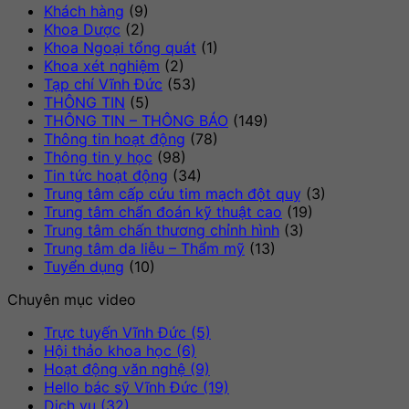
Khách hàng
(9)
quan
chữa
“V/v
thiế
cạn
Khoa Dược
(2)
bệnh
chào
bị”
tra
Khoa Ngoại tổng quát
(1)
29/07/2026
giá
má
Khoa xét nghiệm
(2)
cung
mó
Tạp chí Vĩnh Đức
(53)
cấp
thiế
THÔNG TIN
(5)
máy
bị”
THÔNG TIN – THÔNG BÁO
(149)
scan”
Thông tin hoạt động
(78)
Thông tin y học
(98)
Tin tức hoạt động
(34)
Trung tâm cấp cứu tim mạch đột quỵ
(3)
Trung tâm chẩn đoán kỹ thuật cao
(19)
Trung tâm chấn thương chỉnh hình
(3)
Trung tâm da liễu – Thẩm mỹ
(13)
Tuyển dụng
(10)
Chuyên mục video
Trực tuyến Vĩnh Đức (5)
Hội thảo khoa học (6)
Hoạt động văn nghệ (9)
Hello bác sỹ Vĩnh Đức (19)
Dịch vụ (32)