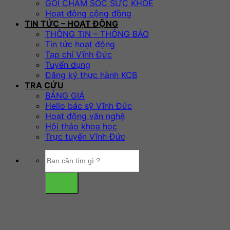
GÓI CHĂM SÓC SỨC KHỎE
Hoạt động cộng đồng
TIN TỨC – HOẠT ĐỘNG
THÔNG TIN – THÔNG BÁO
Tin tức hoạt động
Tạp chí Vĩnh Đức
Tuyển dụng
Đăng ký thực hành KCB
TRA CỨU
BẢNG GIÁ
Hello bác sỹ Vĩnh Đức
Hoạt động văn nghệ
Hội thảo khoa học
Trực tuyến Vĩnh Đức