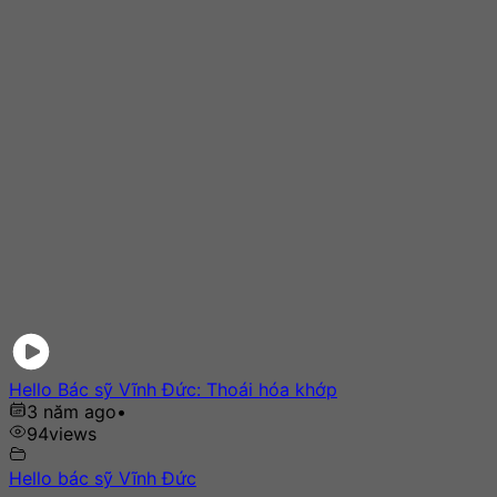
Hello Bác sỹ Vĩnh Đức: Thoái hóa khớp
3 năm ago
•
94
views
Hello bác sỹ Vĩnh Đức