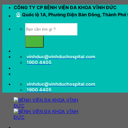
Bỏ
CÔNG TY CP BỆNH VIỆN ĐA KHOA VĨNH ĐỨC
qua
Quốc lộ 1A, Phường Điện Bàn Đông, Thành Phố
nội
dung
vinhduc@vinhduchospital.com
1900 4405
vinhduc@vinhduchospital.com
1900 4405