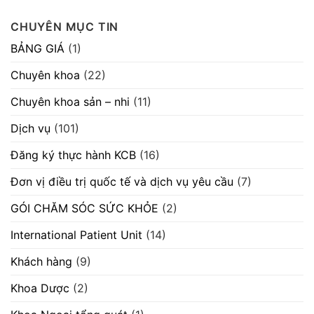
chủ
04/08/2026.
sách
có
quan
“V/v
hoàn
bình
CHUYÊN MỤC TIN
mời
thành
luận
chào
thực
ở
hàng
hành
Thông
BẢNG GIÁ
(1)
cạnh
hành
báo
tranh
khám
số
máy
bệnh,
605/TB-
Chuyên khoa
(22)
móc
chữa
BVVĐ
thiết
bệnh
ngày
bị”
29/07/2026
28/07/2026.
Chuyên khoa sản – nhi
(11)
“V/v
chào
giá
Dịch vụ
(101)
cung
cấp
máy
Đăng ký thực hành KCB
(16)
scan”
Đơn vị điều trị quốc tế và dịch vụ yêu cầu
(7)
GÓI CHĂM SÓC SỨC KHỎE
(2)
International Patient Unit
(14)
Khách hàng
(9)
Khoa Dược
(2)