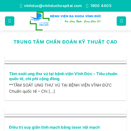
Bỏ
vinhduc@vinhduchospital.com
1900 4405
qua
nội
dung
TRUNG TÂM CHẨN ĐOÁN KỸ THUẬT CAO
Tầm soát ung thư vú tại bệnh viện Vĩnh Đức – Tiêu chuẩn
quốc tế, chi phí cộng đồng
**TẦM SOÁT UNG THƯ VÚ TẠI BỆNH VIỆN VĨNH ĐỨC
Chuẩn quốc tế – Chi [...]
Điều trị suy giãn tình mạch bằng laser nội mạch