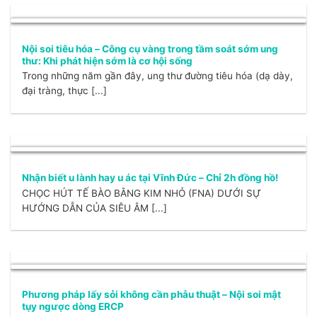
Nội soi tiêu hóa – Công cụ vàng trong tầm soát sớm ung
thư: Khi phát hiện sớm là cơ hội sống
Trong những năm gần đây, ung thư đường tiêu hóa (dạ dày,
đại tràng, thực [...]
Nhận biết u lành hay u ác tại Vĩnh Đức – Chỉ 2h đồng hồ!
CHỌC HÚT TẾ BÀO BẰNG KIM NHỎ (FNA) DƯỚI SỰ
HƯỚNG DẪN CỦA SIÊU ÂM [...]
Phương pháp lấy sỏi không cần phẫu thuật – Nội soi mật
tụy ngược dòng ERCP