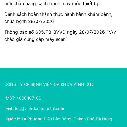
mời chào hàng cạnh tranh máy móc thiết bị”
Danh sách hoàn thành thực hành hành khám bệnh,
chữa bệnh 29/07/2026
Thông báo số 605/TB-BVVĐ ngày 28/07/2026. “V/v
chào giá cung cấp máy scan”
CÔNG TY CP BỆNH VIỆN ĐA KHOA VĨNH ĐỨC
MST: 4000407106
vinhduc@vinhduchospital.com
Quốc lộ 1A,Phường Điện Bàn Đông, Thành Phố Đà Nẵng