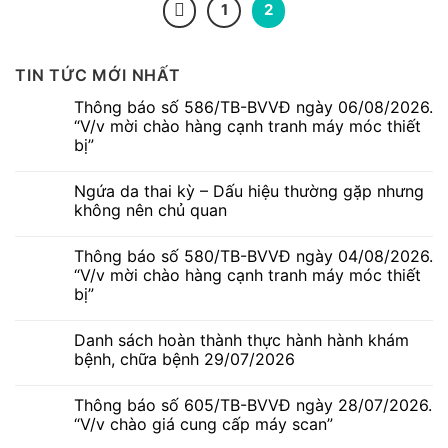
1
2
TIN TỨC MỚI NHẤT
Thông báo số 586/TB-BVVĐ ngày 06/08/2026.
“V/v mời chào hàng cạnh tranh máy móc thiết
bị”
Không
có
Ngứa da thai kỳ – Dấu hiệu thường gặp nhưng
bình
luận
không nên chủ quan
ở
Thông
Không
báo
có
Thông báo số 580/TB-BVVĐ ngày 04/08/2026.
số
bình
586/TB-
luận
“V/v mời chào hàng cạnh tranh máy móc thiết
BVVĐ
ở
bị”
ngày
Ngứa
06/08/2026.
da
Không
“V/v
thai
có
mời
kỳ
Danh sách hoàn thành thực hành hành khám
bình
chào
–
luận
bệnh, chữa bệnh 29/07/2026
hàng
Dấu
ở
cạnh
hiệu
Thông
Không
tranh
thường
báo
có
máy
gặp
Thông báo số 605/TB-BVVĐ ngày 28/07/2026.
số
bình
móc
nhưng
580/TB-
luận
“V/v chào giá cung cấp máy scan”
thiết
không
BVVĐ
ở
bị”
nên
ngày
Danh
Không