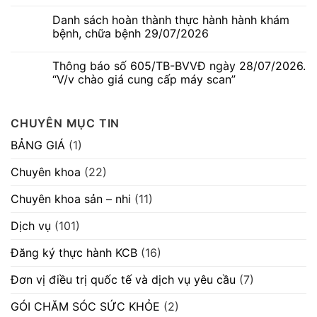
Không
“V/v
thai
có
mời
kỳ
Danh sách hoàn thành thực hành hành khám
bình
chào
–
luận
bệnh, chữa bệnh 29/07/2026
hàng
Dấu
ở
cạnh
hiệu
Thông
Không
tranh
thường
báo
có
máy
gặp
Thông báo số 605/TB-BVVĐ ngày 28/07/2026.
số
bình
móc
nhưng
580/TB-
luận
“V/v chào giá cung cấp máy scan”
thiết
không
BVVĐ
ở
bị”
nên
ngày
Danh
Không
chủ
04/08/2026.
sách
có
quan
“V/v
hoàn
bình
CHUYÊN MỤC TIN
mời
thành
luận
chào
thực
ở
hàng
hành
Thông
BẢNG GIÁ
(1)
cạnh
hành
báo
tranh
khám
số
máy
bệnh,
605/TB-
Chuyên khoa
(22)
móc
chữa
BVVĐ
thiết
bệnh
ngày
bị”
29/07/2026
28/07/2026.
Chuyên khoa sản – nhi
(11)
“V/v
chào
giá
Dịch vụ
(101)
cung
cấp
máy
Đăng ký thực hành KCB
(16)
scan”
Đơn vị điều trị quốc tế và dịch vụ yêu cầu
(7)
GÓI CHĂM SÓC SỨC KHỎE
(2)