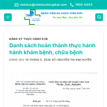
Bỏ
vinhduc@vinhduchospital.com
1900 4405
qua
nội
dung
ĐĂNG KÝ THỰC HÀNH KCB
Danh sách hoàn thành thực hành
hành khám bệnh, chữa bệnh
ĐĂNG VÀO
16 THÁNG 5, 2026
BỞI
NGUYỄN THỊ KIM HUYỀN