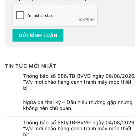
TIN TỨC MỚI NHẤT
Thông báo số 586/TB-BVVĐ ngày 06/08/2026.
“V/v mời chào hàng cạnh tranh máy móc thiết
bị”
Không
có
Ngứa da thai kỳ – Dấu hiệu thường gặp nhưng
bình
luận
không nên chủ quan
ở
Thông
Không
báo
có
Thông báo số 580/TB-BVVĐ ngày 04/08/2026.
số
bình
586/TB-
luận
“V/v mời chào hàng cạnh tranh máy móc thiết
BVVĐ
ở
bị”
ngày
Ngứa
06/08/2026.
da