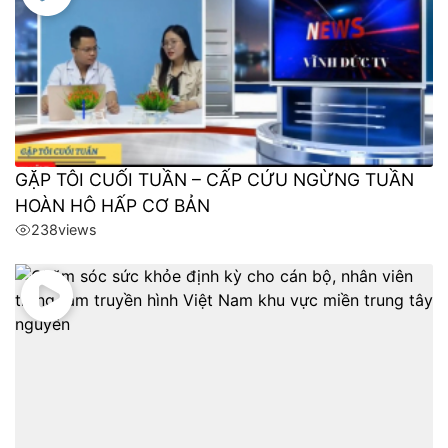
GẶP TÔI CUỐI TUẦN – CẤP CỨU NGỪNG TUẦN
HOÀN HÔ HẤP CƠ BẢN
238
views