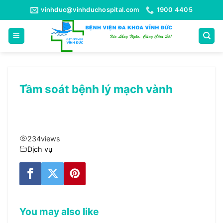
Bỏ
vinhduc@vinhduchospital.com
1900 4405
qua
nội
dung
Tầm soát bệnh lý mạch vành
234
views
Dịch vụ
You may also like