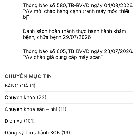
báo
có
Thông báo số 580/TB-BVVĐ ngày 04/08/2026.
số
bình
586/TB-
luận
“V/v mời chào hàng cạnh tranh máy móc thiết
BVVĐ
ở
bị”
ngày
Ngứa
06/08/2026.
da
Không
“V/v
thai
có
mời
kỳ
Danh sách hoàn thành thực hành hành khám
bình
chào
–
luận
bệnh, chữa bệnh 29/07/2026
hàng
Dấu
ở
cạnh
hiệu
Thông
Không
tranh
thường
báo
có
máy
gặp
Thông báo số 605/TB-BVVĐ ngày 28/07/2026.
số
bình
móc
nhưng
580/TB-
luận
“V/v chào giá cung cấp máy scan”
thiết
không
BVVĐ
ở
bị”
nên
ngày
Danh
Không
chủ
04/08/2026.
sách
có
quan
“V/v
hoàn
bình
CHUYÊN MỤC TIN
mời
thành
luận
chào
thực
ở
hàng
hành
Thông
BẢNG GIÁ
(1)
cạnh
hành
báo
tranh
khám
số
máy
bệnh,
605/TB-
Chuyên khoa
(22)
móc
chữa
BVVĐ
thiết
bệnh
ngày
bị”
29/07/2026
28/07/2026.
Chuyên khoa sản – nhi
(11)
“V/v
chào
giá
Dịch vụ
(101)
cung
cấp
máy
Đăng ký thực hành KCB
(16)
scan”