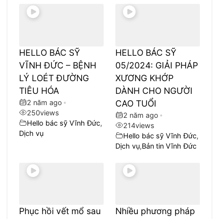
HELLO BÁC SỸ
HELLO BÁC SỸ
VĨNH ĐỨC – BỆNH
05/2024: GIẢI PHÁP
LÝ LOÉT ĐƯỜNG
XƯƠNG KHỚP
TIÊU HÓA
DÀNH CHO NGƯỜI
2 năm ago
•
CAO TUỔI
250
views
2 năm ago
•
Hello bác sỹ Vĩnh Đức
,
214
views
Dịch vụ
Hello bác sỹ Vĩnh Đức
,
Dịch vụ
,
Bản tin Vĩnh Đức
Phục hồi vết mổ sau
Nhiều phương pháp