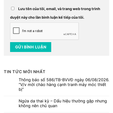
Lưu tên của tôi, email, và trang web trong trình
duyệt này cho lần bình luận kế tiếp của tôi.
TIN TỨC MỚI NHẤT
Thông báo số 586/TB-BVVĐ ngày 06/08/2026.
“V/v mời chào hàng cạnh tranh máy móc thiết
bị”
Không
có
Ngứa da thai kỳ – Dấu hiệu thường gặp nhưng
bình
luận
không nên chủ quan
ở
Thông
Không