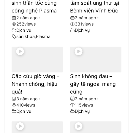
sinh thần tốc cùng
tầm soát ung thư tại
công nghệ Plasma
Bệnh viện Vĩnh Đức
2 năm ago
•
3 năm ago
•
252
views
331
views
Dịch vụ
Dịch vụ
sản khoa
,
Plasma
Cấp cứu giờ vàng –
Sinh không đau –
Nhanh chóng, hiệu
gây tê ngoài màng
quả!
cứng
3 năm ago
•
3 năm ago
•
410
views
115
views
Dịch vụ
Dịch vụ