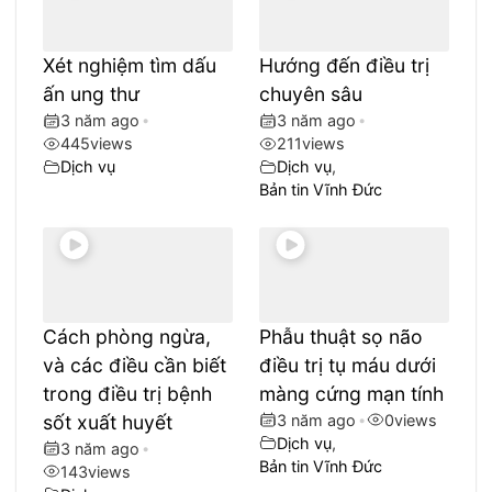
Xét nghiệm tìm dấu
Hướng đến điều trị
ấn ung thư
chuyên sâu
3 năm ago
•
3 năm ago
•
445
views
211
views
Dịch vụ
Dịch vụ
,
Bản tin Vĩnh Đức
Cách phòng ngừa,
Phẫu thuật sọ não
và các điều cần biết
điều trị tụ máu dưới
trong điều trị bệnh
màng cứng mạn tính
sốt xuất huyết
3 năm ago
•
0
views
Dịch vụ
,
3 năm ago
•
Bản tin Vĩnh Đức
143
views