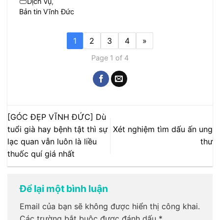
Dịch vụ
,
Bản tin Vĩnh Đức
1
2
3
4
»
Page 1 of 4
[GÓC ĐẸP VĨNH ĐỨC] Dù
tuổi già hay bệnh tật thì sự
Xét nghiệm tìm dấu ấn ung
lạc quan vẫn luôn là liều
thư
thuốc quí giá nhất
Để lại một bình luận
Email của bạn sẽ không được hiển thị công khai.
Các trường bắt buộc được đánh dấu
*