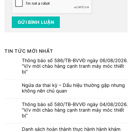
TIN TỨC MỚI NHẤT
Thông báo số 586/TB-BVVĐ ngày 06/08/2026.
“V/v mời chào hàng cạnh tranh máy móc thiết
bị”
Không
có
Ngứa da thai kỳ – Dấu hiệu thường gặp nhưng
bình
luận
không nên chủ quan
ở
Thông
Không
báo
có
Thông báo số 580/TB-BVVĐ ngày 04/08/2026.
số
bình
586/TB-
luận
“V/v mời chào hàng cạnh tranh máy móc thiết
BVVĐ
ở
bị”
ngày
Ngứa
06/08/2026.
da
Không
“V/v
thai
có
mời
kỳ
Danh sách hoàn thành thực hành hành khám
bình
chào
–