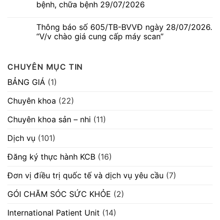
luận
bệnh, chữa bệnh 29/07/2026
hàng
Dấu
ở
cạnh
hiệu
Thông
Không
tranh
thường
báo
có
máy
gặp
Thông báo số 605/TB-BVVĐ ngày 28/07/2026.
số
bình
móc
nhưng
580/TB-
luận
“V/v chào giá cung cấp máy scan”
thiết
không
BVVĐ
ở
bị”
nên
ngày
Danh
Không
chủ
04/08/2026.
sách
có
quan
“V/v
hoàn
bình
CHUYÊN MỤC TIN
mời
thành
luận
chào
thực
ở
hàng
hành
Thông
BẢNG GIÁ
(1)
cạnh
hành
báo
tranh
khám
số
máy
bệnh,
605/TB-
Chuyên khoa
(22)
móc
chữa
BVVĐ
thiết
bệnh
ngày
bị”
29/07/2026
28/07/2026.
Chuyên khoa sản – nhi
(11)
“V/v
chào
giá
Dịch vụ
(101)
cung
cấp
máy
Đăng ký thực hành KCB
(16)
scan”
Đơn vị điều trị quốc tế và dịch vụ yêu cầu
(7)
GÓI CHĂM SÓC SỨC KHỎE
(2)
International Patient Unit
(14)