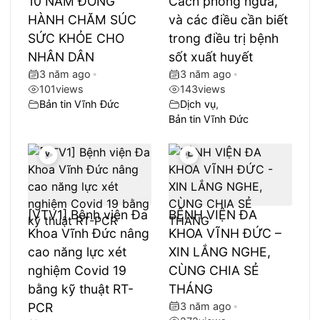
10 NĂM ĐỒNG
Cách phòng ngừa,
HÀNH CHĂM SÚC
và các điều cần biết
SỨC KHỎE CHO
trong điều trị bệnh
NHÂN DÂN
sốt xuất huyết
3 năm ago
•
3 năm ago
•
101
views
143
views
Bản tin Vĩnh Đức
Dịch vụ
,
Bản tin Vĩnh Đức
[VTV1] Bệnh viện Đa
BỆNH VIỆN ĐA
Khoa Vĩnh Đức nâng
KHOA VĨNH ĐỨC –
cao năng lực xét
XIN LẮNG NGHE,
nghiệm Covid 19
CÙNG CHIA SẺ
bằng kỹ thuật RT-
THÁNG
PCR
3 năm ago
•