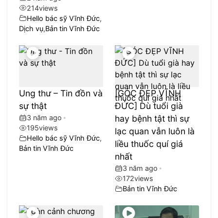
214
views
Hello bác sỹ Vĩnh Đức
,
Dịch vụ
,
Bản tin Vĩnh Đức
Ung thư – Tin đồn và
[GÓC ĐẸP VĨNH
sự thật
ĐỨC] Dù tuổi già
3 năm ago
•
hay bệnh tật thì sự
195
views
lạc quan vẫn luôn là
Hello bác sỹ Vĩnh Đức
,
liều thuốc quí giá
Bản tin Vĩnh Đức
nhất
3 năm ago
•
172
views
Bản tin Vĩnh Đức