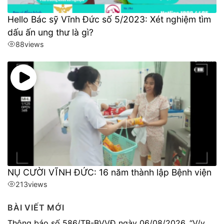
Hello Bác sỹ Vĩnh Đức số 5/2023: Xét nghiệm tìm
dấu ấn ung thư là gì?
88
views
NỤ CƯỜI VĨNH ĐỨC: 16 năm thành lập Bệnh viện
213
views
BÀI VIẾT MỚI
Thông báo số 586/TB-BVVĐ ngày 06/08/2026. “V/v