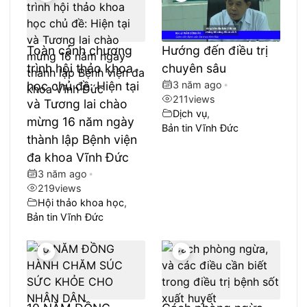
Toàn cảnh chương
Hướng đến điều trị
trình hội thảo khoa
chuyên sâu
học chủ đề: Hiện tại
3 năm ago
•
211
views
và Tương lai chào
Dịch vụ
,
mừng 16 năm ngày
Bản tin Vĩnh Đức
thành lập Bệnh viện
đa khoa Vĩnh Đức
3 năm ago
•
219
views
Hội thảo khoa học
,
Bản tin Vĩnh Đức