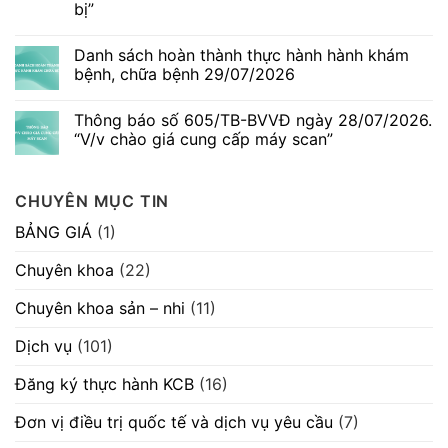
bị”
ngày
Ngứa
06/08/2026.
da
Không
“V/v
thai
có
mời
kỳ
Danh sách hoàn thành thực hành hành khám
bình
chào
–
luận
bệnh, chữa bệnh 29/07/2026
hàng
Dấu
ở
cạnh
hiệu
Thông
Không
tranh
thường
báo
có
máy
gặp
Thông báo số 605/TB-BVVĐ ngày 28/07/2026.
số
bình
móc
nhưng
580/TB-
luận
“V/v chào giá cung cấp máy scan”
thiết
không
BVVĐ
ở
bị”
nên
ngày
Danh
Không
chủ
04/08/2026.
sách
có
quan
“V/v
hoàn
bình
CHUYÊN MỤC TIN
mời
thành
luận
chào
thực
ở
hàng
hành
Thông
BẢNG GIÁ
(1)
cạnh
hành
báo
tranh
khám
số
máy
bệnh,
605/TB-
Chuyên khoa
(22)
móc
chữa
BVVĐ
thiết
bệnh
ngày
bị”
29/07/2026
28/07/2026.
Chuyên khoa sản – nhi
(11)
“V/v
chào
giá
Dịch vụ
(101)
cung
cấp
máy
Đăng ký thực hành KCB
(16)
scan”
Đơn vị điều trị quốc tế và dịch vụ yêu cầu
(7)