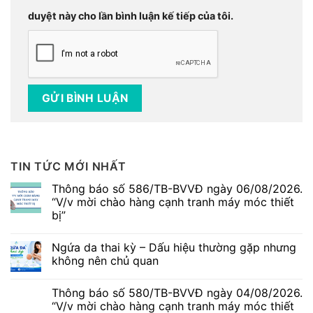
duyệt này cho lần bình luận kế tiếp của tôi.
TIN TỨC MỚI NHẤT
Thông báo số 586/TB-BVVĐ ngày 06/08/2026.
“V/v mời chào hàng cạnh tranh máy móc thiết
bị”
Không
có
Ngứa da thai kỳ – Dấu hiệu thường gặp nhưng
bình
luận
không nên chủ quan
ở
Thông
Không
báo
có
Thông báo số 580/TB-BVVĐ ngày 04/08/2026.
số
bình
586/TB-
luận
“V/v mời chào hàng cạnh tranh máy móc thiết
BVVĐ
ở