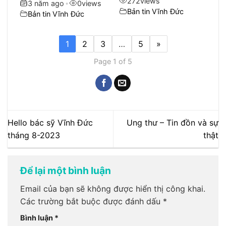
272
views
3 năm ago
•
0
views
Bản tin Vĩnh Đức
Bản tin Vĩnh Đức
1
2
3
…
5
»
Page 1 of 5
Hello bác sỹ Vĩnh Đức
Ung thư – Tin đồn và sự
tháng 8-2023
thật
Để lại một bình luận
Email của bạn sẽ không được hiển thị công khai.
Các trường bắt buộc được đánh dấu
*
Bình luận
*