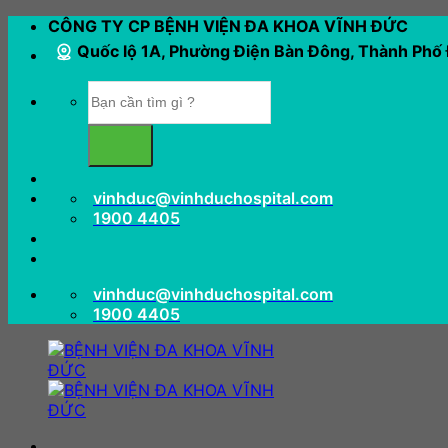
Bỏ
CÔNG TY CP BỆNH VIỆN ĐA KHOA VĨNH ĐỨC
qua
Quốc lộ 1A, Phường Điện Bàn Đông, Thành Phố
nội
dung
vinhduc@vinhduchospital.com
1900 4405
vinhduc@vinhduchospital.com
1900 4405