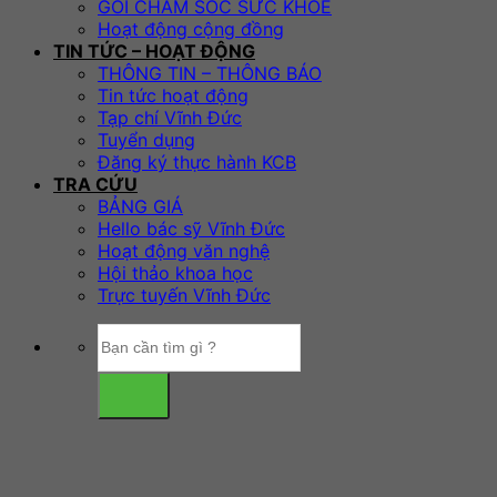
GÓI CHĂM SÓC SỨC KHỎE
Hoạt động cộng đồng
TIN TỨC – HOẠT ĐỘNG
THÔNG TIN – THÔNG BÁO
Tin tức hoạt động
Tạp chí Vĩnh Đức
Tuyển dụng
Đăng ký thực hành KCB
TRA CỨU
BẢNG GIÁ
Hello bác sỹ Vĩnh Đức
Hoạt động văn nghệ
Hội thảo khoa học
Trực tuyến Vĩnh Đức