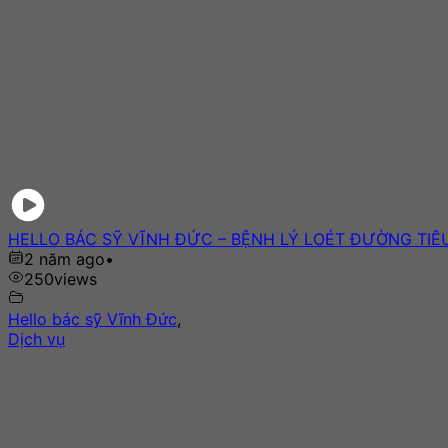
HELLO BÁC SỸ VĨNH ĐỨC – BỆNH LÝ LOÉT ĐƯỜNG TIÊ
2 năm ago
•
250
views
Hello bác sỹ Vĩnh Đức
,
Dịch vụ