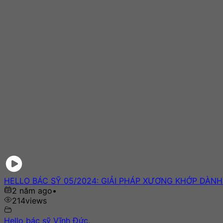
HELLO BÁC SỸ 05/2024: GIẢI PHÁP XƯƠNG KHỚP DÀN
2 năm ago
•
214
views
Hello bác sỹ Vĩnh Đức
,