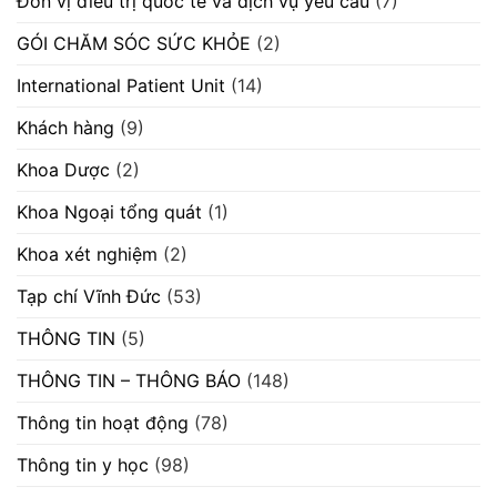
Đơn vị điều trị quốc tế và dịch vụ yêu cầu
(7)
rồi
mới
GÓI CHĂM SÓC SỨC KHỎE
(2)
điều
trị
International Patient Unit
(14)
Khách hàng
(9)
Khoa Dược
(2)
Khoa Ngoại tổng quát
(1)
Khoa xét nghiệm
(2)
Tạp chí Vĩnh Đức
(53)
THÔNG TIN
(5)
THÔNG TIN – THÔNG BÁO
(148)
Thông tin hoạt động
(78)
Thông tin y học
(98)