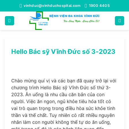
Bỏ
vinhduc@vinhduchospital.com
1900 4405
qua
nội
dung
Hello Bác sỹ Vĩnh Đức số 3-2023
Chào mừng quí vị và các bạn đã quay trở lại với
chương trình Hello Bác sỹ Vĩnh Đức số thứ 3-
2023. Ăn uống là nhu cầu căn bản của con
người. Việc ăn ngon, ngủ khỏe tiêu hóa tốt có
vai trò quan trọng trong điều hòa sức khỏe tinh
thần và thể chất. Tuy nhiên có rất nhiều nguyên
nhân làm con người không thể tự do ăn uống,
một trong số đó là các bệnh liên quan đến