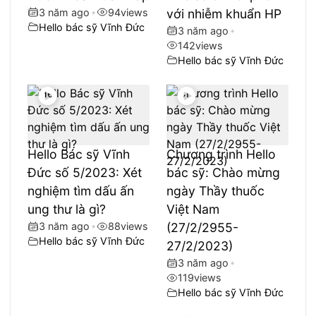
3 năm ago
•
94
views
với nhiễm khuẩn HP
Hello bác sỹ Vĩnh Đức
3 năm ago
•
142
views
Hello bác sỹ Vĩnh Đức
Hello Bác sỹ Vĩnh
Chương trình Hello
Đức số 5/2023: Xét
bác sỹ: Chào mừng
nghiệm tìm dấu ấn
ngày Thầy thuốc
ung thư là gì?
Việt Nam
3 năm ago
•
88
views
(27/2/2955-
Hello bác sỹ Vĩnh Đức
27/2/2023)
3 năm ago
•
119
views
Hello bác sỹ Vĩnh Đức