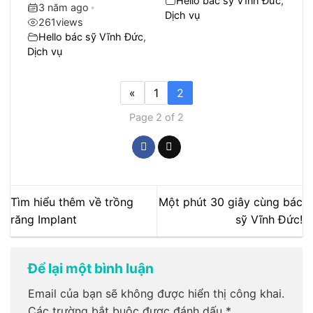
Hello bác sỹ Vĩnh Đức
,
3 năm ago
•
Dịch vụ
261
views
Hello bác sỹ Vĩnh Đức
,
Dịch vụ
«
1
2
Page 2 of 2
Tìm hiểu thêm về trồng
Một phút 30 giây cùng bác
răng Implant
sỹ Vĩnh Đức!
Để lại một bình luận
Email của bạn sẽ không được hiển thị công khai.
Các trường bắt buộc được đánh dấu
*