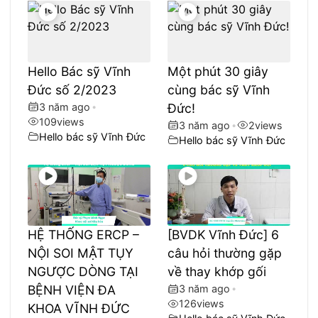
Hello Bác sỹ Vĩnh
Một phút 30 giây
Đức số 2/2023
cùng bác sỹ Vĩnh
3 năm ago
•
Đức!
109
views
3 năm ago
•
2
views
Hello bác sỹ Vĩnh Đức
Hello bác sỹ Vĩnh Đức
HỆ THỐNG ERCP –
[BVDK Vĩnh Đức] 6
NỘI SOI MẬT TỤY
câu hỏi thường gặp
NGƯỢC DÒNG TẠI
về thay khớp gối
BỆNH VIỆN ĐA
3 năm ago
•
126
views
KHOA VĨNH ĐỨC