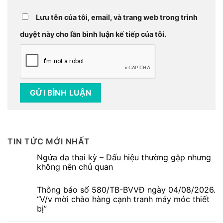
Lưu tên của tôi, email, và trang web trong trình
duyệt này cho lần bình luận kế tiếp của tôi.
TIN TỨC MỚI NHẤT
Ngứa da thai kỳ – Dấu hiệu thường gặp nhưng
không nên chủ quan
Không
có
Thông báo số 580/TB-BVVĐ ngày 04/08/2026.
bình
luận
“V/v mời chào hàng cạnh tranh máy móc thiết
ở
bị”
Ngứa
da
Không
thai