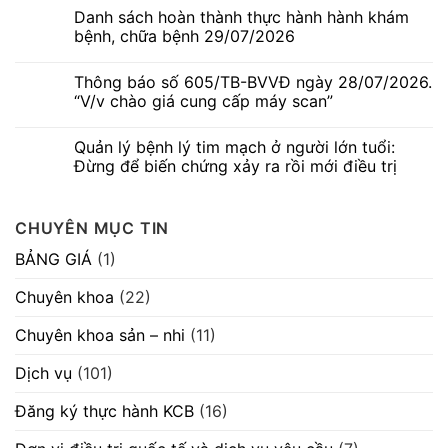
có
kỳ
Danh sách hoàn thành thực hành hành khám
bình
–
luận
bệnh, chữa bệnh 29/07/2026
Dấu
ở
hiệu
Thông
Không
thường
báo
có
gặp
Thông báo số 605/TB-BVVĐ ngày 28/07/2026.
số
bình
nhưng
580/TB-
luận
“V/v chào giá cung cấp máy scan”
không
BVVĐ
ở
nên
ngày
Danh
Không
chủ
04/08/2026.
sách
có
quan
Quản lý bệnh lý tim mạch ở người lớn tuổi:
“V/v
hoàn
bình
mời
thành
luận
Đừng để biến chứng xảy ra rồi mới điều trị
chào
thực
ở
hàng
hành
Thông
Không
cạnh
hành
báo
có
tranh
khám
số
bình
CHUYÊN MỤC TIN
máy
bệnh,
605/TB-
luận
móc
chữa
BVVĐ
ở
thiết
bệnh
ngày
Quản
BẢNG GIÁ
(1)
bị”
29/07/2026
28/07/2026.
lý
“V/v
bệnh
chào
lý
Chuyên khoa
(22)
giá
tim
cung
mạch
cấp
ở
Chuyên khoa sản – nhi
(11)
máy
người
scan”
lớn
tuổi:
Dịch vụ
(101)
Đừng
để
biến
Đăng ký thực hành KCB
(16)
chứng
xảy
ra