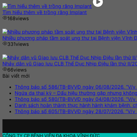
Tìm hiểu thêm về trồng răng Implant
168
views
Nhiều phương pháp tầm soát ung thư tại Bệnh viện Vĩnh 
331
views
Nhảy dân vũ Giao lưu CLB Thể Dục Nhịp Điệu lần thứ II/2
66
views
Bài viết mới
Thông báo số 586/TB-BVVĐ ngày 06/08/2026. “V/v m
Ngứa da thai kỳ – Dấu hiệu thường gặp nhưng khôn
Thông báo số 580/TB-BVVĐ ngày 04/08/2026. “V/v m
Danh sách hoàn thành thực hành hành khám bệnh, 
Thông báo số 605/TB-BVVĐ ngày 28/07/2026. “V/v 
CÔNG TY CP BỆNH VIỆN ĐA KHOA VĨNH ĐỨC