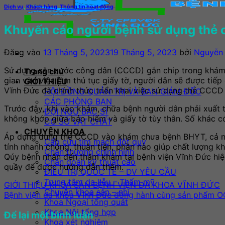
Dịch vụ
,
Khách hàng
,
Thông tin hoạt động
Khuyến cáo người bệnh sử dụng thẻ 
Đăng vào
13 Tháng 5, 2023
19 Tháng 5, 2023
bởi
Nguyễn 
Sử dụng căn cước công dân (CCCD) gắn chip trong khám ch
Trang chủ
gian vào việc làm thủ tục giấy tờ, người dân sẽ được tiế
GIỚI THIỆU
Vĩnh Đức đã chính thức triển khai việc sử dụng thẻ CCCD
HỘI ĐỒNG QUẢN TRỊ VÀ BAN GIÁM ĐỐC
CÁC PHÒNG BAN
Trước đây, khi vào khám, chữa bệnh người dân phải xuất tr
ĐỘI NGŨ BÁC SĨ
không khớp giữa bảo hiểm và giấy tờ tùy thân. Số khác 
CƠ SỞ VẬT CHẤT
CHUYÊN KHOA
Áp dụng dùng thẻ CCCD vào khám chưa bệnh BHYT, cả ngườ
Cấp cứu tim mạch đột quỵ
tính nhanh chóng, thuận tiện, phần nào giúp chất lượng 
Chấn thương chỉnh hình
Qúy bệnh nhân đến thăm khám tại bệnh viện Vĩnh Đức hiện
Chẩn đoán kỹ thuật cao
quầy để được hướng dẫn thêm.
ĐIỀU TRỊ QUỐC TẾ – DV YÊU CẦU
Trung tâm da liễu – Thẩm mỹ
GIỚI THIỆU KHOA SẢN BỆNH VIỆN ĐA KHOA VĨNH ĐỨC
Chuyên khoa sản – nhi
Bệnh viện đa khoa Vĩnh Đức đồng hành cùng sản phẩm O
Khoa Ngoại tổng quát
Khoa Nội tổng hợp
Để lại một bình luận
Khoa xét nghiệm