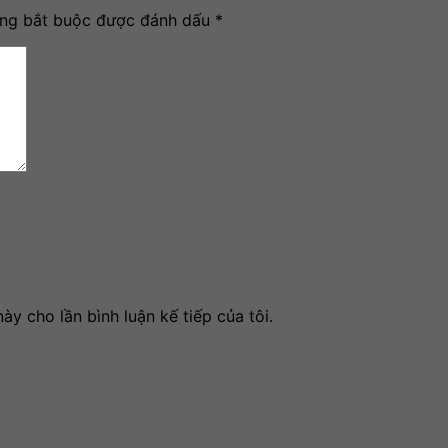
ờng bắt buộc được đánh dấu
*
ày cho lần bình luận kế tiếp của tôi.