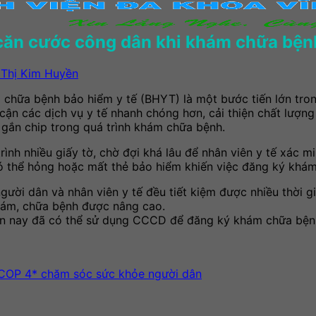
căn cước công dân khi khám chữa bệnh
Thị Kim Huyền
ữa bệnh bảo hiểm y tế (BHYT) là một bước tiến lớn trong v
p cận các dịch vụ y tế nhanh chóng hơn, cải thiện chất lư
 gắn chip trong quá trình khám chữa bệnh.
ình nhiều giấy tờ, chờ đợi khá lâu để nhân viên y tế xác m
có thể hỏng hoặc mất thẻ bảo hiểm khiến việc đăng ký khá
i dân và nhân viên y tế đều tiết kiệm được nhiều thời gi
khám, chữa bệnh được nâng cao.
 nay đã có thể sử dụng CCCD để đăng ký khám chữa bệnh. M
COP 4* chăm sóc sức khỏe người dân