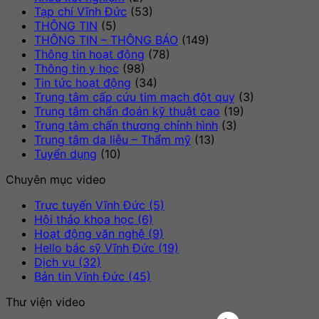
Tạp chí Vĩnh Đức
(53)
THÔNG TIN
(5)
THÔNG TIN – THÔNG BÁO
(149)
Thông tin hoạt động
(78)
Thông tin y học
(98)
Tin tức hoạt động
(34)
Trung tâm cấp cứu tim mạch đột quỵ
(3)
Trung tâm chẩn đoán kỹ thuật cao
(19)
Trung tâm chấn thương chỉnh hình
(3)
Trung tâm da liễu – Thẩm mỹ
(13)
Tuyển dụng
(10)
Chuyên mục video
Trực tuyến Vĩnh Đức (5)
Hội thảo khoa học (6)
Hoạt động văn nghệ (9)
Hello bác sỹ Vĩnh Đức (19)
Dịch vụ (32)
Bản tin Vĩnh Đức (45)
Thư viện video