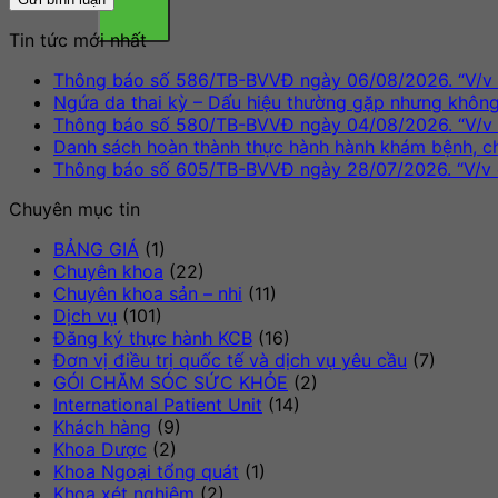
Tin tức mới nhất
Thông báo số 586/TB-BVVĐ ngày 06/08/2026. “V/v m
Ngứa da thai kỳ – Dấu hiệu thường gặp nhưng khôn
Thông báo số 580/TB-BVVĐ ngày 04/08/2026. “V/v m
Danh sách hoàn thành thực hành hành khám bệnh, 
Thông báo số 605/TB-BVVĐ ngày 28/07/2026. “V/v 
Chuyên mục tin
BẢNG GIÁ
(1)
Chuyên khoa
(22)
Chuyên khoa sản – nhi
(11)
Dịch vụ
(101)
Đăng ký thực hành KCB
(16)
Đơn vị điều trị quốc tế và dịch vụ yêu cầu
(7)
GÓI CHĂM SÓC SỨC KHỎE
(2)
International Patient Unit
(14)
Khách hàng
(9)
Khoa Dược
(2)
Khoa Ngoại tổng quát
(1)
Khoa xét nghiệm
(2)