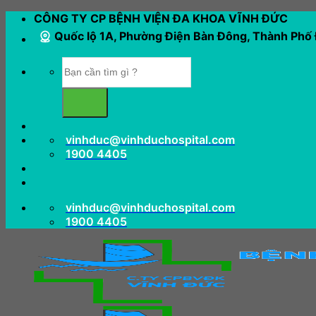
Bỏ
CÔNG TY CP BỆNH VIỆN ĐA KHOA VĨNH ĐỨC
qua
Quốc lộ 1A, Phường Điện Bàn Đông, Thành Phố
nội
dung
vinhduc@vinhduchospital.com
1900 4405
vinhduc@vinhduchospital.com
1900 4405