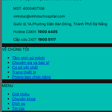
MST: 4000407106
vinhduc@vinhduchospital.com
Quốc lộ 1A,Phường Điện Bàn Đông, Thành Phố Đà Nẵng
Hotline CSKH:
1900 4405
Cấp cứu 24/7:
1900 5117
VỀ CHÚNG TÔI
Tầm nhìn sứ mệnh
Chuyên gia và bác sĩ
Cơ sở vật chất
Trang thiết bị
Phòng ban chức năng
MENU
Giới thiệu
Chuyên khoa
Dịch vụ
Tin tức