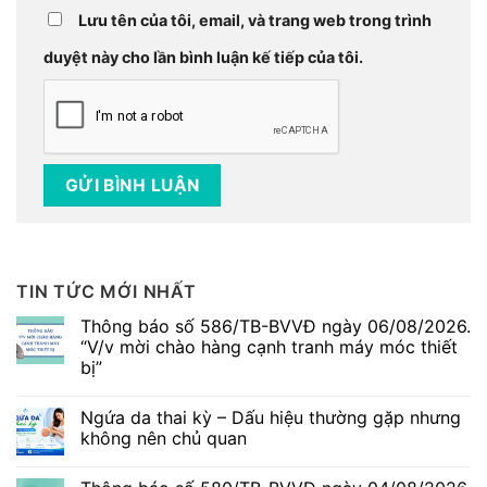
Lưu tên của tôi, email, và trang web trong trình
duyệt này cho lần bình luận kế tiếp của tôi.
TIN TỨC MỚI NHẤT
Thông báo số 586/TB-BVVĐ ngày 06/08/2026.
“V/v mời chào hàng cạnh tranh máy móc thiết
bị”
Không
có
Ngứa da thai kỳ – Dấu hiệu thường gặp nhưng
bình
luận
không nên chủ quan
ở
Thông
Không
báo
có