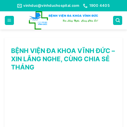
Bỏ
vinhduc@vinhduchospital.com
1900 4405
qua
nội
dung
BỆNH VIỆN ĐA KHOA VĨNH ĐỨC –
XIN LẮNG NGHE, CÙNG CHIA SẺ
THÁNG