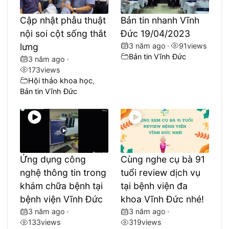
Cập nhật phẫu thuật
Bản tin nhanh Vĩnh
nội soi cột sống thắt
Đức 19/04/2023
lưng
3 năm ago
•
91
views
Bản tin Vĩnh Đức
3 năm ago
•
173
views
Hội thảo khoa học
,
Bản tin Vĩnh Đức
Ứng dụng công
Cùng nghe cụ bà 91
nghệ thông tin trong
tuổi review dịch vụ
khám chữa bệnh tại
tại bệnh viện đa
bệnh viện Vĩnh Đức
khoa Vĩnh Đức nhé!
3 năm ago
•
3 năm ago
•
133
views
319
views