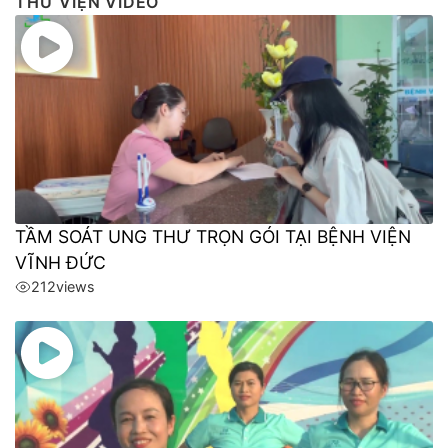
THƯ VIỆN VIDEO
TẦM SOÁT UNG THƯ TRỌN GÓI TẠI BỆNH VIỆN
VĨNH ĐỨC
212
views