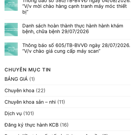
Thông báo số 580/TB-BVVĐ ngày 04/08/2026.
số
bình
586/TB-
luận
“V/v mời chào hàng cạnh tranh máy móc thiết
BVVĐ
ở
bị”
ngày
Ngứa
06/08/2026.
da
Không
“V/v
thai
có
mời
kỳ
Danh sách hoàn thành thực hành hành khám
bình
chào
–
luận
bệnh, chữa bệnh 29/07/2026
hàng
Dấu
ở
cạnh
hiệu
Thông
Không
tranh
thường
báo
có
máy
gặp
Thông báo số 605/TB-BVVĐ ngày 28/07/2026.
số
bình
móc
nhưng
580/TB-
luận
“V/v chào giá cung cấp máy scan”
thiết
không
BVVĐ
ở
bị”
nên
ngày
Danh
Không
chủ
04/08/2026.
sách
có
quan
“V/v
hoàn
bình
CHUYÊN MỤC TIN
mời
thành
luận
chào
thực
ở
hàng
hành
Thông
BẢNG GIÁ
(1)
cạnh
hành
báo
tranh
khám
số
máy
bệnh,
605/TB-
Chuyên khoa
(22)
móc
chữa
BVVĐ
thiết
bệnh
ngày
bị”
29/07/2026
28/07/2026.
Chuyên khoa sản – nhi
(11)
“V/v
chào
giá
Dịch vụ
(101)
cung
cấp
máy
Đăng ký thực hành KCB
(16)
scan”