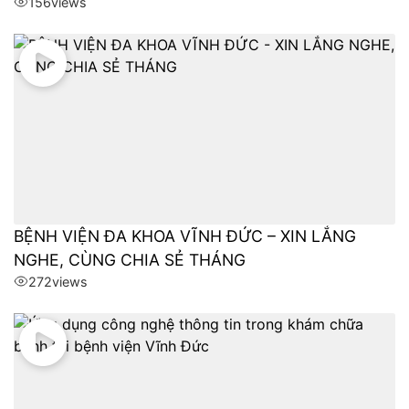
156
views
BỆNH VIỆN ĐA KHOA VĨNH ĐỨC – XIN LẮNG
NGHE, CÙNG CHIA SẺ THÁNG
272
views