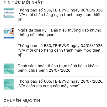
TIN TỨC MỚI NHẤT
Thông báo số 586/TB-BVVĐ ngày 06/08/2026.
“V/v mời chào hàng cạnh tranh máy móc thiết
bị”
Không
có
Ngứa da thai kỳ – Dấu hiệu thường gặp nhưng
bình
luận
không nên chủ quan
ở
Thông
Không
báo
có
Thông báo số 580/TB-BVVĐ ngày 04/08/2026.
số
bình
586/TB-
luận
“V/v mời chào hàng cạnh tranh máy móc thiết
BVVĐ
ở
bị”
ngày
Ngứa
06/08/2026.
da
Không
“V/v
thai
có
mời
kỳ
Danh sách hoàn thành thực hành hành khám
bình
chào
–
luận
bệnh, chữa bệnh 29/07/2026
hàng
Dấu
ở
cạnh
hiệu
Thông
Không
tranh
thường
báo
có
máy
gặp
Thông báo số 605/TB-BVVĐ ngày 28/07/2026.
số
bình
móc
nhưng
580/TB-
luận
“V/v chào giá cung cấp máy scan”
thiết
không
BVVĐ
ở
bị”
nên
ngày
Danh
Không
chủ
04/08/2026.
sách
có
quan
“V/v
hoàn
bình
CHUYÊN MỤC TIN
mời
thành
luận
chào
thực
ở
hàng
hành
Thông