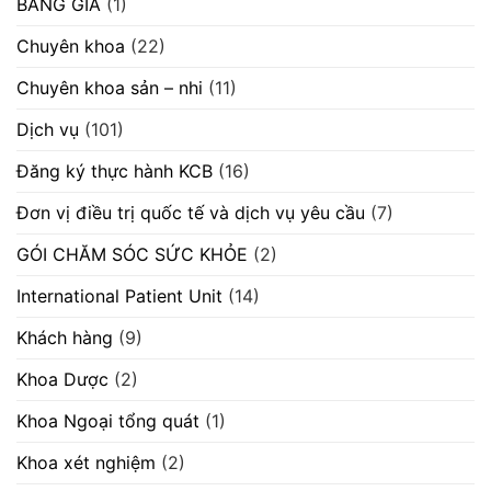
BẢNG GIÁ
(1)
cạnh
hành
báo
tranh
khám
số
máy
bệnh,
605/TB-
Chuyên khoa
(22)
móc
chữa
BVVĐ
thiết
bệnh
ngày
bị”
29/07/2026
28/07/2026.
Chuyên khoa sản – nhi
(11)
“V/v
chào
giá
Dịch vụ
(101)
cung
cấp
máy
Đăng ký thực hành KCB
(16)
scan”
Đơn vị điều trị quốc tế và dịch vụ yêu cầu
(7)
GÓI CHĂM SÓC SỨC KHỎE
(2)
International Patient Unit
(14)
Khách hàng
(9)
Khoa Dược
(2)
Khoa Ngoại tổng quát
(1)
Khoa xét nghiệm
(2)