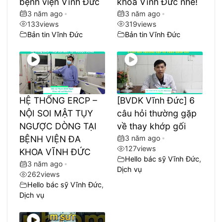
bệnh viện Vĩnh Đức
khoa Vĩnh Đức nhé!
3 năm ago
•
3 năm ago
•
133
views
319
views
Bản tin Vĩnh Đức
Bản tin Vĩnh Đức
HỆ THỐNG ERCP –
[BVDK Vĩnh Đức] 6
NỘI SOI MẬT TỤY
câu hỏi thường gặp
NGƯỢC DÒNG TẠI
về thay khớp gối
BỆNH VIỆN ĐA
3 năm ago
•
127
views
KHOA VĨNH ĐỨC
Hello bác sỹ Vĩnh Đức
,
3 năm ago
•
Dịch vụ
262
views
Hello bác sỹ Vĩnh Đức
,
Dịch vụ