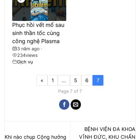
Phục hồi vết mổ sau
sinh thần tốc cùng
công nghệ Plasma
3 năm ago
•
234
views
Dịch vụ
«
1
…
5
6
7
Page 7 of 7
BỆNH VIỆN ĐA KHOA
Khi nào chụp Cộng hưởng
VĨNH ĐỨC, KHU CHẨN